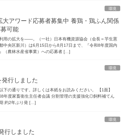
環境
拡大アワード応募者募集中 養鶏・鶏ふん関係
応募可能
利用の拡大を――。（一社）日本有機資源協会（会長＝芋生憲
中央区新川）は6月15日から8月17日まで、『令和8年度国内
（農林水産省事業）への応募者 […]
環境
号を発行しました
容は以下の通りです。詳しくは本紙をお読みください。 【1面】
令和8年度家畜衛生主任者会議 分割管理の支援強化◎飼料補てん
期 約2年ぶり発 […]
環境
を発行しました