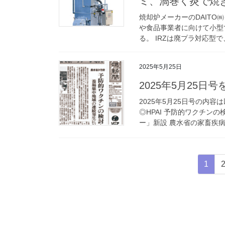
ミ、渦巻く炎で焼
焼却炉メーカーのDAITO
や食品事業者に向けて小型
る。 IRZは廃プラ対応型で
2025年5月25日
2025年5月25日
2025年5月25日号の内
◎HPAI 予防的ワクチン
ー」新設 農水省の家畜疾病経営
投
固
1
稿
定
ペ
の
ー
ペ
ジ