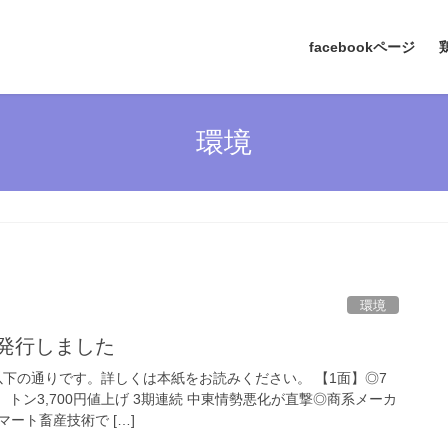
facebookページ
環境
環境
を発行しました
は以下の通りです。詳しくは本紙をお読みください。 【1面】◎7
、トン3,700円値上げ 3期連続 中東情勢悪化が直撃◎商系メーカ
ート畜産技術で […]