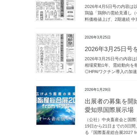
2026年4月5日号の内容
鶏協「鶏卵の需給見通し（
料価格値上げ、2期連続 中
2026年3月25日
2026年3月25日
2026年3月25日号の内
相場変動1年、需給動向を
◎HPAIワクチン導入の加速
2026年1月29日
出展者の募集を開始 
愛知県国際展示場
（公社）中央畜産会と国際
19日から21日までの3日間、
る『国際畜産総合展2027 fro