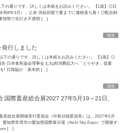
は以下の通りです。詳しくは本紙をお読みください。 【1面】◎日
令和8年3月）」公表 供給回復で夏までに価格落ち着く◎配合飼
東情勢で先行き不透明 […]
環境
号を発行しました
容は以下の通りです。詳しくは本紙をお読みください。 【1面】◎
報告 日本食鳥協会理事会 むね肉消費拡大へ「とりやき」提案
を! 日鶏協が「基本的 […]
環境
国際畜産総合展2027 27年5月19～21日、
畜産総合展開催実行委員会（中島功雄委員長）は、2027年5月
愛知県常滑市の愛知県国際展示場（Aichi Sky Expo）で開催す
m […]