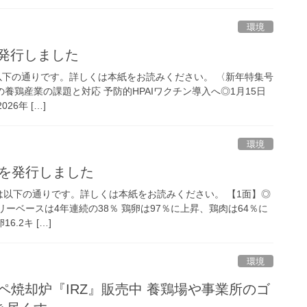
環境
を発行しました
は以下の通りです。詳しくは本紙をお読みください。 〈新年特集号
年の養鶏産業の課題と対応 予防的HPAIワクチン導入へ◎1月15日
26年 […]
環境
日号を発行しました
内容は以下の通りです。詳しくは本紙をお読みください。 【1面】◎
リーベースは4年連続の38％ 鶏卵は97％に上昇、鶏肉は64％に
6.2キ […]
環境
イスペ焼却炉『IRZ』販売中 養鶏場や事業所のゴ