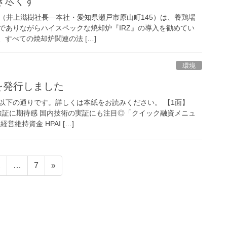
き尽くす
㈱（井上滋樹社長―本社・愛知県瀬戸市原山町145）は、養鶏場
でありながらハイスペックな焼却炉『IRZ』の導入を勧めてい
、すべての焼却炉関連の法 […]
環境
号を発行しました
容は以下の通りです。詳しくは本紙をお読みください。 【1面】
の検証に期待感 国内技術の実証にも注目◎「クイック融資メニュ
維持資金 HPAI […]
固
固
2
…
7
»
定
定
ペ
ペ
ー
ー
ジ
ジ