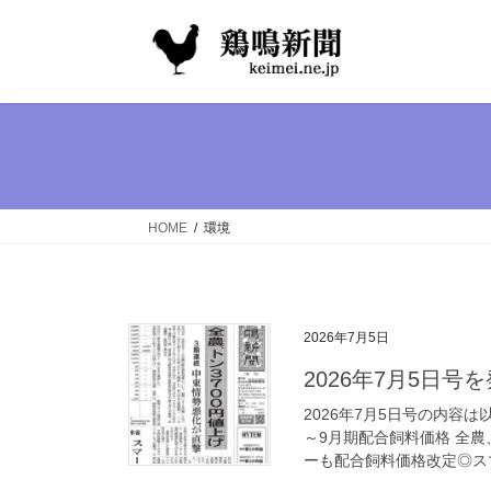
コ
ナ
ン
ビ
テ
ゲ
ン
ー
ツ
シ
へ
ョ
ス
ン
キ
に
ッ
移
HOME
環境
プ
動
2026年7月5日
2026年7月5日号
2026年7月5日号の内容
～9月期配合飼料価格 全農
ーも配合飼料価格改定◎スマ