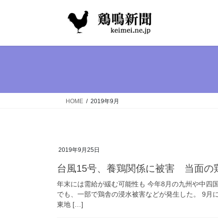
コ
ナ
ン
ビ
テ
ゲ
ン
ー
ツ
シ
へ
ョ
ス
ン
キ
に
ッ
移
HOME
2019年9月
プ
動
2019年9月25日
台風15号、養鶏関係に被害 当面の
年末には需給が緩む可能性も 今年8月の九州や中四
でも、一部で鶏舎の浸水被害などが発生した。 9月
東地 […]