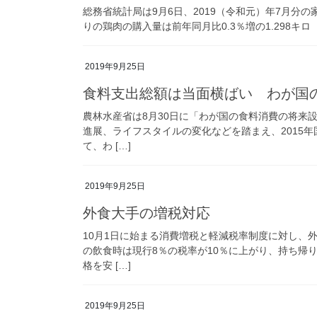
総務省統計局は9月6日、2019（令和元）年7月分の
りの鶏肉の購入量は前年同月比0.3％増の1.298キロ（
2019年9月25日
食料支出総額は当面横ばい わが国
農林水産省は8月30日に「わが国の食料消費の将来設
進展、ライフスタイルの変化などを踏まえ、2015
て、わ […]
2019年9月25日
外食大手の増税対応
10月1日に始まる消費増税と軽減税率制度に対し、
の飲食時は現行8％の税率が10％に上がり、持ち帰
格を安 […]
2019年9月25日