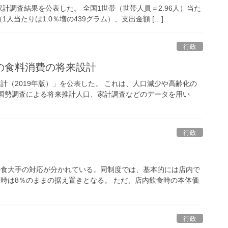
家計調査結果を公表した。 全国1世帯（世帯人員＝2.96人）当た
1人当たりは1.0％増の439グラム）、支出金額 […]
行政
の食料消費の将来設計
計（2019年版）」を公表した。 これは、人口減少や高齢化の
年国勢調査による将来推計人口、家計調査などのデータを用い
行政
外食大手の対応が分かれている。同制度では、基本的には店内で
り時は8％のままの据え置きとなる。 ただ、店内飲食時の本体価
行政