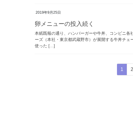
2019年9月25日
卵メニューの投入続く
本紙既報の通り、ハンバーガーや牛丼、コンビニ各
ーズ（本社・東京都武蔵野市）が展開する牛丼チェーン
使った […]
投
固
1
稿
定
ペ
の
ー
ペ
ジ
ー
ジ
送