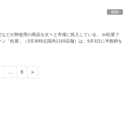
鶏卵
社などが卵使用の商品を次々と市場に投入している。 ㈱松屋フ
「松屋」（3月末時点国内1169店舗）は、9月3日に半熟卵を
固
固
2
…
6
»
定
定
ペ
ペ
ー
ー
ジ
ジ