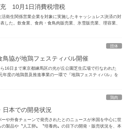
充 10月1日消費税増税
生活衛生関係営業企業を対象に実施したキャッシュレス決済の対
で公表した。飲食業、食肉・食鳥肉販売業、氷雪販売業、理容業、
団体
食鳥協が地鶏フェスティバル開催
から16日まで東京都練馬区の光が丘公園芝生広場で行なわれた
和元年度の地鶏普及推進事業の一環で『地鶏フェスティバル』を
鶏肉
・日本での開発状況
パーや外食チェーンで発売されたとのニュースが米国を中心に世
らの製品や〝人工卵〟〝培養肉〟の目下の開発・販売状況を、本