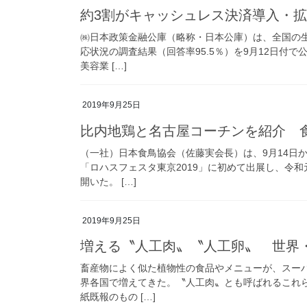
約3割がキャッシュレス決済導入・拡
㈱日本政策金融公庫（略称・日本公庫）は、全国の
応状況の調査結果（回答率95.5％）を9月12日付
美容業 […]
2019年9月25日
比内地鶏と名古屋コーチンを紹介 
（一社）日本食鳥協会（佐藤実会長）は、9月14日
「ロハスフェスタ東京2019」に初めて出展し、令
開いた。 […]
2019年9月25日
増える〝人工肉〟〝人工卵〟 世界
畜産物によく似た植物性の食品やメニューが、スー
界各国で増えてきた。〝人工肉〟とも呼ばれるこれ
紙既報のもの […]