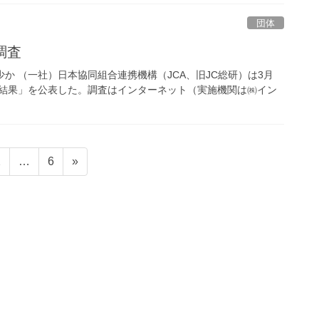
団体
調査
か （一社）日本協同組合連携機構（JCA、旧JC総研）は3月
調査結果」を公表した。調査はインターネット（実施機関は㈱イン
固
固
2
…
6
»
定
定
ペ
ペ
ー
ー
ジ
ジ