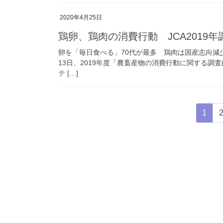
2020年4月25日
鶏卵、鶏肉の消費行動 JCA2019年
卵を「毎日食べる」70代が最多 鶏肉は国産志向減少
13日、2019年度「農畜産物の消費行動に関する
テ […]
投
固
1
稿
定
ペ
の
ー
ペ
ジ
ー
ジ
送