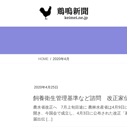
コ
ナ
ン
ビ
テ
ゲ
ン
ー
ツ
シ
へ
ョ
ス
ン
キ
に
ッ
移
HOME
2020年4月
プ
動
2020年4月25日
飼養衛生管理基準など諮問 改正家
農水省改正へ 7月上旬目途に 農林水産省は4月9
開き、今国会で成立し、4月3日に公布された改正「
届出伝 […]