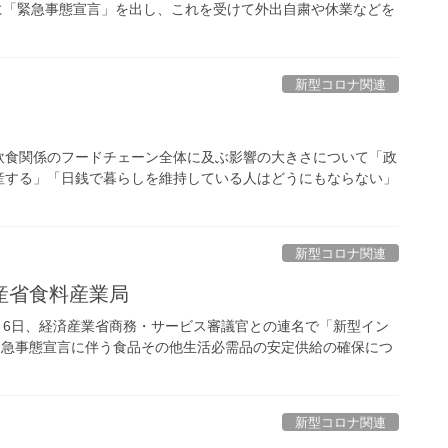
象に「緊急事態宣言」を出し、これを受けて外出自粛や休業などを
新型コロナ関連
飲食関係のフードチェーン全体に及ぶ影響の大きさについて「政
産する」「日銭で暮らしを維持している人はどうにもならない」
新型コロナ関連
産省食料産業局
月6日、経済産業省商務・サービス審議官との連名で「新型イン
緊急事態宣言に伴う食品その他生活必需品の安定供給の確保につ
新型コロナ関連