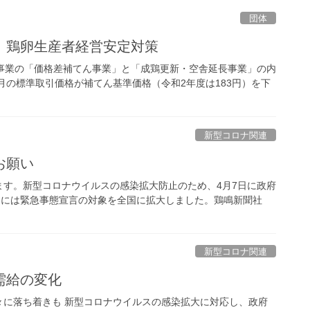
団体
 鶏卵生産者経営安定対策
事業の「価格差補てん事業」と「成鶏更新・空舎延長事業」の内
月の標準取引価格が補てん基準価格（令和2年度は183円）を下
新型コロナ関連
お願い
す。新型コロナウイルスの感染拡大防止のため、4月7日に政府
日には緊急事態宣言の対象を全国に拡大しました。鶏鳴新聞社
新型コロナ関連
需給の変化
々に落ち着きも 新型コロナウイルスの感染拡大に対応し、政府