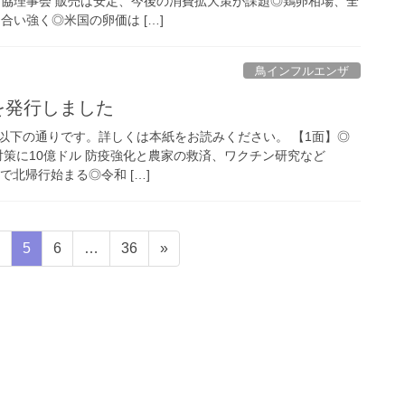
鳥協理事会 販売は安定、今後の消費拡大策が課題◎鶏卵相場、全
合い強く◎米国の卵価は […]
鳥インフルエンザ
号を発行しました
容は以下の通りです。詳しくは本紙をお読みください。 【1面】◎
I対策に10億ドル 防疫強化と農家の救済、ワクチン研究など
で北帰行始まる◎令和 […]
固
固
固
固
5
6
…
36
»
定
定
定
定
ペ
ペ
ペ
ペ
ー
ー
ー
ー
ジ
ジ
ジ
ジ