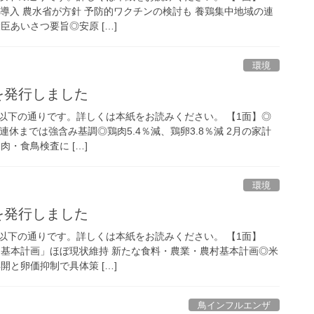
ジ導入 農水省が方針 予防的ワクチンの検討も 養鶏集中地域の連
臣あいさつ要旨◎安原 […]
環境
号を発行しました
容は以下の通りです。詳しくは本紙をお読みください。 【1面】◎
連休までは強含み基調◎鶏肉5.4％減、鶏卵3.8％減 2月の家計
肉・食鳥検査に […]
環境
号を発行しました
容は以下の通りです。詳しくは本紙をお読みください。 【1面】
肉「基本計画」ほぼ現状維持 新たな食料・農業・農村基本計画◎米
開と卵価抑制で具体策 […]
鳥インフルエンザ