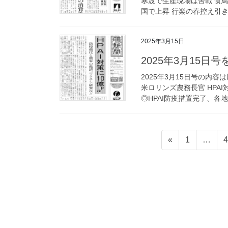
寒波で生産現場は苦戦 食
国で上昇 行楽の春控え引き
2025年3月15日
2025年3月15日
2025年3月15日号の内
米ロリンズ農務長官 HPA
◎HPAI防疫措置完了、各地
投
固
«
1
…
4
稿
定
ペ
の
ー
ペ
ジ
ー
ジ