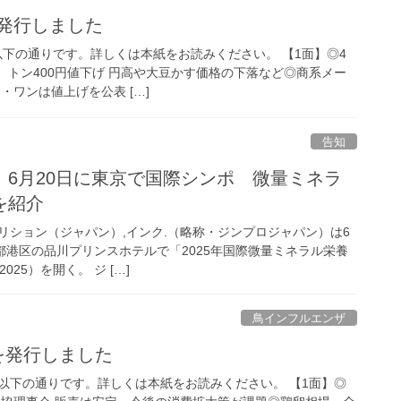
を発行しました
は以下の通りです。詳しくは本紙をお読みください。 【1面】◎4
、トン400円値下げ 円高や大豆かす価格の下落など◎商系メー
・ワンは値上げを公表 […]
告知
 6月20日に東京で国際シンポ 微量ミネラ
を紹介
リション（ジャパン）,インク.（略称・ジンプロジャパン）は6
都港区の品川プリンスホテルで「2025年国際微量ミネラル栄養
025）を開く。 ジ […]
鳥インフルエンザ
号を発行しました
容は以下の通りです。詳しくは本紙をお読みください。 【1面】◎