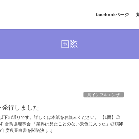
facebookページ
国際
鳥インフルエンザ
号を発行しました
容は以下の通りです。詳しくは本紙をお読みください。 【1面】◎
ず 食鳥協理事会 「業界は見たことのない景色に入った」◎鶏卵
年度農業白書を閣議決 […]