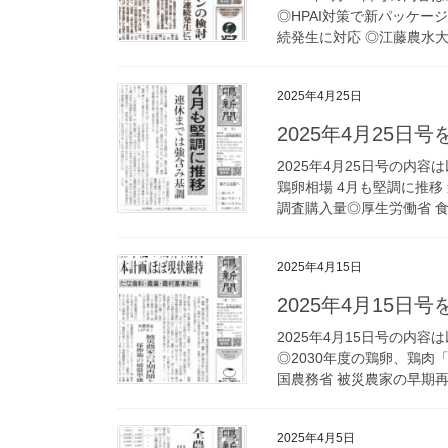
◎HPAI対策で新パッケー
続発生に対応 ◎江藤農水大
2025年4月25日
2025年4月25日
2025年4月25日号の内
鶏卵相場 4月も堅調に推移 
調査購入量◎厚生労働省 食
2025年4月15日
2025年4月15日
2025年4月15日号の内
◎2030年度の鶏卵、鶏
国農務省 被災農家の早期再
2025年4月5日