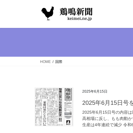
コ
ナ
ン
ビ
テ
ゲ
ン
ー
ツ
シ
へ
ョ
ス
ン
キ
に
ッ
移
HOME
国際
プ
動
2025年6月15日
2025年6月15日
2025年6月15日号の内
高相場に反し、もも肉動か
生産は4年連続で減少 令和6