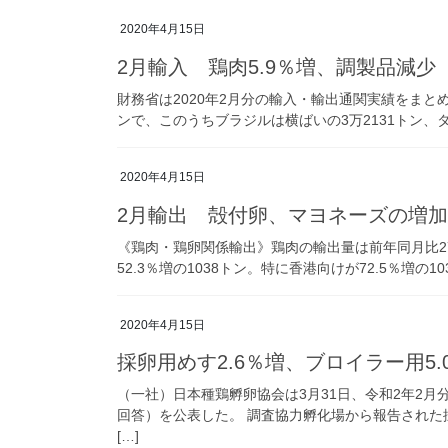
2020年4月15日
2月輸入 鶏肉5.9％増、調製品減
財務省は2020年2月分の輸入・輸出通関実績をまとめ
ンで、このうちブラジルは横ばいの3万2131トン、タイは
2020年4月15日
2月輸出 殻付卵、マヨネーズの増
《鶏肉・鶏卵関係輸出》鶏肉の輸出量は前年同月比27.
52.3％増の1038トン。特に香港向けが72.5％増の
2020年4月15日
採卵用めす2.6％増、ブロイラー用5.
（一社）日本種鶏孵卵協会は3月31日、令和2年2月
回答）を公表した。 調査協力孵化場から報告された
[…]