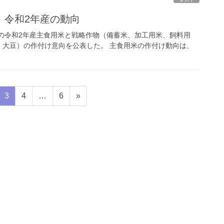
 令和2年産の動向
県の令和2年産主食用米と戦略作物（備蓄米、加工用米、飼料用
、大豆）の作付け意向を公表した。 主食用米の作付け動向は、
固
固
固
3
4
…
6
»
定
定
定
ペ
ペ
ペ
ー
ー
ー
ジ
ジ
ジ