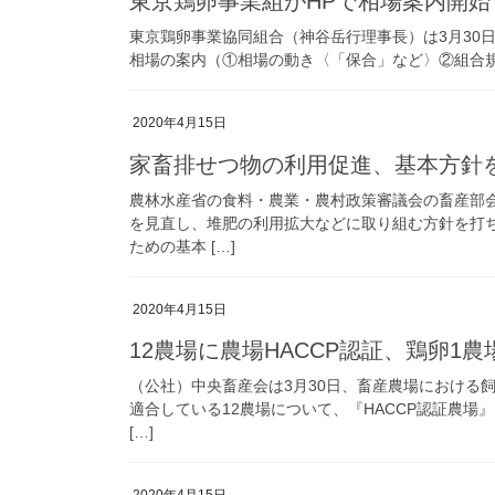
東京鶏卵事業組がHPで相場案内開始
東京鶏卵事業協同組合（神谷岳行理事長）は3月30日から、ホーム
相場の案内（①相場の動き〈「保合」など〉②組合規
2020年4月15日
家畜排せつ物の利用促進、基本方針
農林水産省の食料・農業・農村政策審議会の畜産部会
を見直し、堆肥の利用拡大などに取り組む方針を打
ための基本 […]
2020年4月15日
12農場に農場HACCP認証、鶏卵1
（公社）中央畜産会は3月30日、畜産農場における
適合している12農場について、『HACCP認証農場
[…]