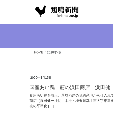
コ
ナ
ン
ビ
テ
ゲ
ン
ー
ツ
シ
へ
ョ
ス
ン
キ
に
ッ
移
HOME
2020年4月
プ
動
2020年4月15日
国産あい鴨一筋の浜田商店 浜田健
食用あい鴨を埼玉、茨城両県の契約産地から仕入れ
商店（浜田健一社長―本社・埼玉県幸手市大字惣新田
売の平準化 […]