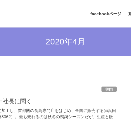
facebookページ
2020年4月
鶏肉
一社長に聞く
て加工し、首都圏の食鳥専門店をはじめ、全国に販売する㈱浜田
3062）。最も売れるのは秋冬の鴨鍋シーズンだが、生産と販