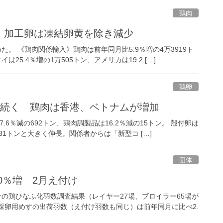
鶏肉
少 加工卵は凍結卵黄を除き減少
た。 《鶏肉関係輸入》鶏肉は前年同月比5.9％増の4万3919ト
25.4％増の1万505トン、アメリカは19.2 […]
鶏卵
加続く 鶏肉は香港、ベトナムが増加
6％減の692トン、鶏肉調製品は16.2％減の15トン。 殻付卵は
1031トンと大きく伸長。関係者からは「新型コ […]
団体
0％増 2月え付け
分の鶏ひなふ化羽数調査結果（レイヤー27場、ブロイラー65場が
採卵用めすの出荷羽数（え付け羽数も同じ）は前年同月に比べ2.