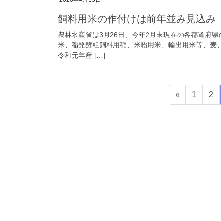
2020年4月15日
飼料用米の作付けは前年並み見込み
農林水産省は3月26日、今年2月末現在の各都道府
米、稲発酵粗飼料用稲、米粉用米、輸出用米等、麦
令和元年産 […]
投
固
固
«
1
2
稿
定
定
ペ
ペ
の
ー
ー
ペ
ジ
ジ
ー
ジ
送
り