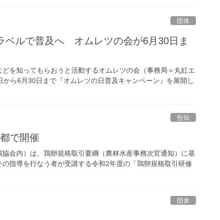
団体
ラベルで普及へ オムレツの会が6月30日ま
などを知ってもらおうと活動するオムレツの会（事務局＝丸紅エ
日から6月30日まで『オムレツの日普及キャンペーン』を展開し
告知
京都で開催
鶏協会内）は、鶏卵規格取引要綱（農林水産事務次官通知）に基
その指導を行なう者が受講する令和2年度の「鶏卵規格取引研修
団体