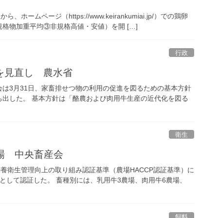
ページ（https://www.keirankumiai.jp/）での鶏卵
格物加重平均③非規格高値・安値）を開 […]
行政
を見直し 農水省
は3月31日、家畜排せつ物の利用の促進を図るための基本方針
ち出した。 基本方針は「酪農および肉用牛生産の近代化を図る
衛生
農場 中央畜産会
飼養衛生管理向上の取り組み認証基準（農場HACCP認証基準）に
』として認証した。 畜種別には、乳用牛3農場、肉用牛6農場、
飼料