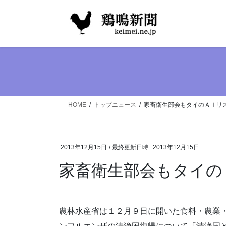
コ
ナ
ン
ビ
テ
ゲ
ン
ー
ツ
シ
へ
ョ
ス
ン
キ
に
ッ
移
HOME
トップニュース
家畜衛生部会もタイのＡＩリ
プ
動
2013年12月15日
/ 最終更新日時 :
2013年12月15日
家畜衛生部会もタイの
農林水産省は１２月９日に開いた食料・農業