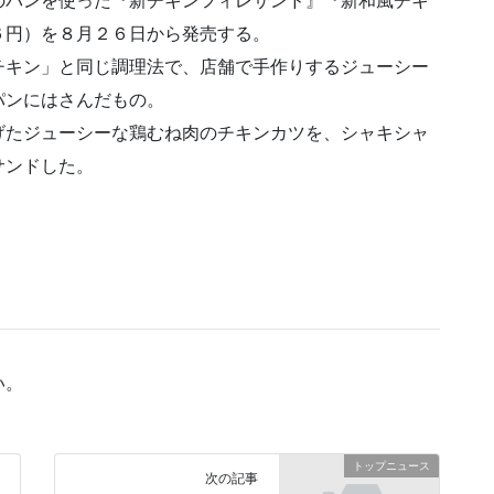
のパンを使った『新チキンフィレサンド』『新和風チキ
６円）を８月２６日から発売する。
チキン」と同じ調理法で、店舗で手作りするジューシー
パンにはさんだもの。
げたジューシーな鶏むね肉のチキンカツを、シャキシャ
サンドした。
い。
トップニュース
次の記事