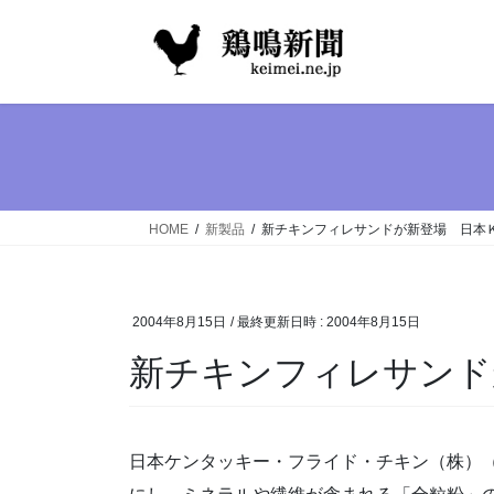
コ
ナ
ン
ビ
テ
ゲ
ン
ー
ツ
シ
へ
ョ
ス
ン
キ
に
ッ
移
HOME
新製品
新チキンフィレサンドが新登場 日本
プ
動
2004年8月15日
/ 最終更新日時 :
2004年8月15日
新チキンフィレサンド
日本ケンタッキー・フライド・チキン（株）