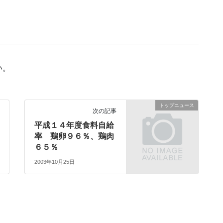
い。
トップニュース
次の記事
平成１４年度食料自給
率 鶏卵９６％、鶏肉
６５％
2003年10月25日