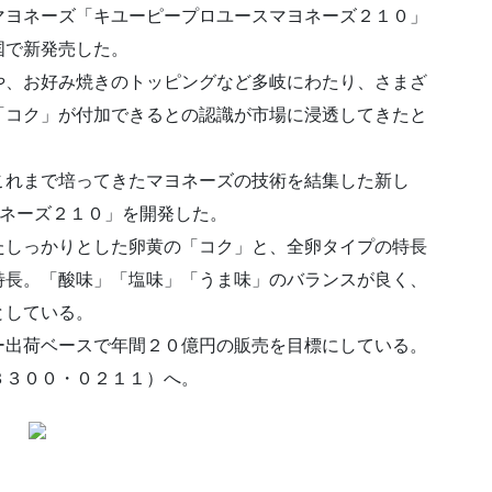
マヨネーズ「キユーピープロユースマヨネーズ２１０」
国で新発売した。
や、お好み焼きのトッピングなど多岐にわたり、さまざ
「コク」が付加できるとの認識が市場に浸透してきたと
これまで培ってきたマヨネーズの技術を結集した新し
ヨネーズ２１０」を開発した。
たしっかりとした卵黄の「コク」と、全卵タイプの特長
特長。「酸味」「塩味」「うま味」のバランスが良く、
としている。
ー出荷ベースで年間２０億円の販売を目標にしている。
３３００・０２１１）へ。