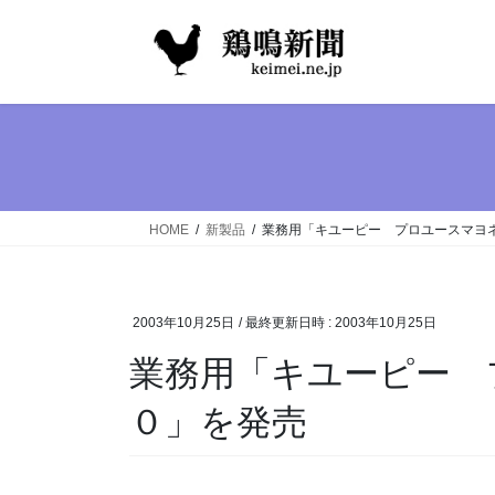
コ
ナ
ン
ビ
テ
ゲ
ン
ー
ツ
シ
へ
ョ
ス
ン
キ
に
ッ
移
HOME
新製品
業務用「キユーピー プロユースマヨ
プ
動
2003年10月25日
/ 最終更新日時 :
2003年10月25日
業務用「キユーピー 
０」を発売