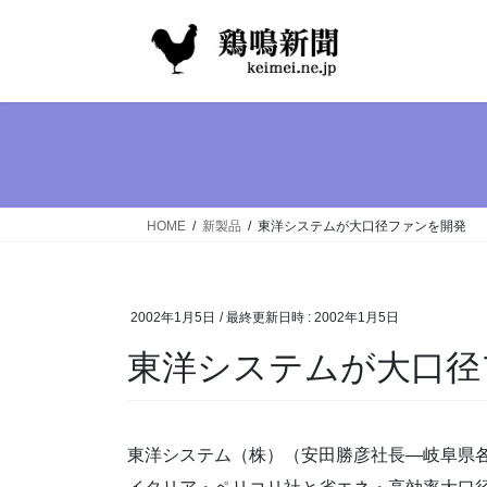
コ
ナ
ン
ビ
テ
ゲ
ン
ー
ツ
シ
へ
ョ
ス
ン
キ
に
ッ
移
HOME
新製品
東洋システムが大口径ファンを開発
プ
動
2002年1月5日
/ 最終更新日時 :
2002年1月5日
東洋システムが大口径
東洋システム（株）（安田勝彦社長―岐阜県