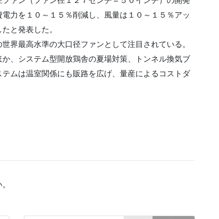
径ファン（ファン径１２７センチ＝５０インチ）の開発
費電力を１０～１５％削減し、風量は１０～１５％アッ
したと発表した。
の世界最高水準の大口径ファンとして注目されている。
ほか、システム型開放鶏舎の夏場対策、トンネル換気ブ
ステムは温室関係にも販路を広げ、量産によるコストダ
い。