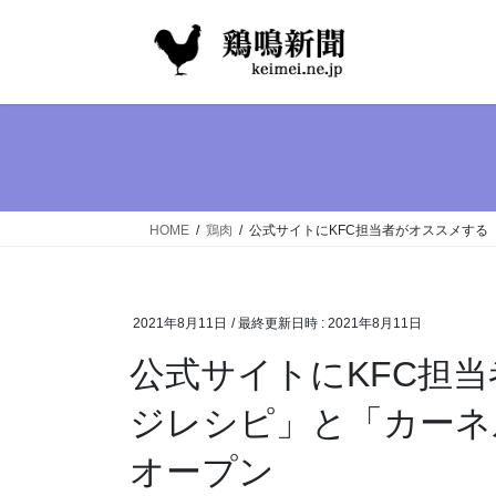
コ
ナ
ン
ビ
テ
ゲ
ン
ー
ツ
シ
へ
ョ
ス
ン
キ
に
ッ
移
HOME
鶏肉
公式サイトにKFC担当者がオススメす
プ
動
2021年8月11日
/ 最終更新日時 :
2021年8月11日
公式サイトにKFC担
ジレシピ」と「カーネ
オープン