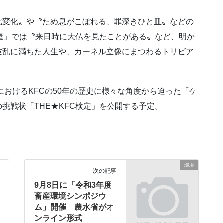
七変化〟や〝ため息がこぼれる、罪深きひと皿〟などの
屋」では〝来日時に大仏を見たことがある〟など、明か
波乱に満ちた人生や、カーネル立像にまつわるトリビア
におけるKFCの50年の歴史に様々な角度から迫った「ケ
挑戦状「THE★KFC検定」を公開する予定。
環境
次の記事
9月8日に「令和3年度
畜産環境シンポジウ
ム」開催 農水省がオ
ンライン形式