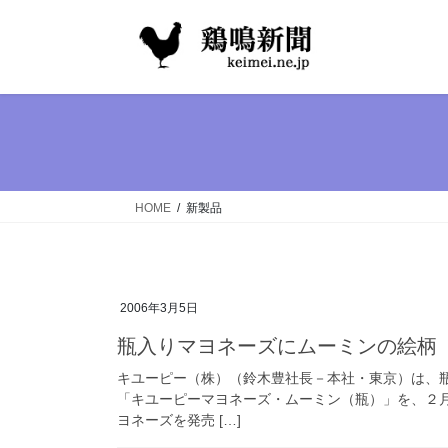
コ
ナ
ン
ビ
テ
ゲ
ン
ー
ツ
シ
へ
ョ
ス
ン
キ
に
ッ
移
HOME
新製品
プ
動
2006年3月5日
瓶入りマヨネーズにムーミンの絵柄
キユーピー（株）（鈴木豊社長－本社・東京）は、
「キユーピーマヨネーズ・ムーミン（瓶）」を、２
ヨネーズを発売 […]