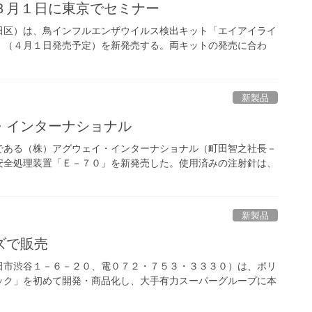
３月１日に東京でセミナー
田区）は、鳥インフルエンザウイルス検出キット「エイアイライ
」（４月１日発売予定）を新発売する。両キットの発売に合わ
新製品
・インターナショナル
である（株）アグウェイ・インターナショナル（町田智之社長－
安全処理装置「Ｅ－７０」を新発売した。使用済みの注射針は、
新製品
ズで販売
田市渋谷１－６－２０、電０７２・７５３・３３３０）は、ポリ
ック」を初めて開発・商品化し、大手有力スーパーグループに本