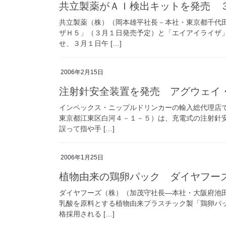
共立製薬がＡＩ検出キットを発売 
共立製薬（株）（岡本雄平社長－本社・東京都千代
ザＨ５」（３月１日発売予定）と「エイアイライザ
せ、３月１日午 […]
2006年2月15日
注射針安全装置を発売 アグウェイ
インペックス・ニップルドリンカーの輸入総代理店
東京都江東区白河４－１－５）は、充電式の注射針
誤って指や手 […]
2006年1月25日
植物由来の鶏卵パック ダイヤフー
ダイヤフーズ（株）（加茂守社長―本社・大阪府池
乳酸を原料とする植物由来プラスチック製「鶏卵パ
格採用される […]