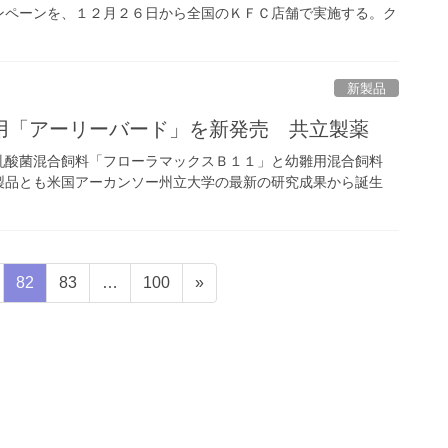
ンペーンを、１２月２６日から全国のＫＦＣ店舗で実施する。ク
新製品
用「アーリーバード」を新発売 共立製薬
乳酸菌混合飼料「フローラマックスＢ１１」と幼雛用混合飼料
製品とも米国アーカンソー州立大学の最新の研究成果から誕生
固
固
固
82
83
…
100
»
定
定
定
ペ
ペ
ペ
ー
ー
ー
ジ
ジ
ジ