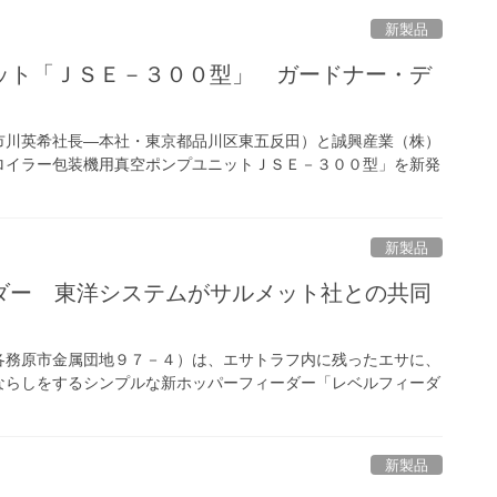
新製品
ット「ＪＳＥ－３００型」 ガードナー・デ
市川英希社長―本社・東京都品川区東五反田）と誠興産業（株）
ロイラー包装機用真空ポンプユニットＪＳＥ－３００型」を新発
新製品
ダー 東洋システムがサルメット社との共同
各務原市金属団地９７－４）は、エサトラフ内に残ったエサに、
ならしをするシンプルな新ホッパーフィーダー「レベルフィーダ
新製品