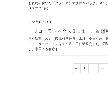
もれなく付いた『スノーマンマグ付きパック』キャ
リスマス前に […]
2005年11月25日
「フローラマックスＢ１１」、幼雛
共立製薬（株）（岡本雄平社長―本社・東京）は、
「アーリーバード」を１１月１日に新発売した。両
し、米国でも有数 […]
投
固
固
«
1
…
81
稿
定
定
ペ
ペ
の
ー
ー
ペ
ジ
ジ
ー
ジ