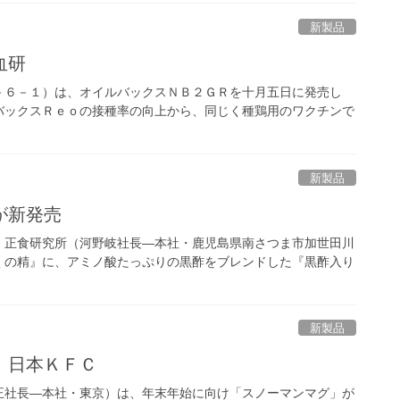
新製品
血研
－６－１）は、オイルバックスＮＢ２ＧＲを十月五日に発売し
バックスＲｅｏの接種率の向上から、同じく種鶏用のワクチンで
新製品
が新発売
）正食研究所（河野岐社長―本社・鹿児島県南さつま市加世田川
くの精』に、アミノ酸たっぷりの黒酢をブレンドした『黒酢入り
新製品
 日本ＫＦＣ
正社長―本社・東京）は、年末年始に向け「スノーマンマグ」が