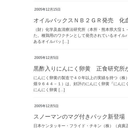
2005年12月15日
オイルバックスＮＢ２ＧＲ発売 化
（財）化学及血清療法研究所（本所・熊本県大窪１
た。種鶏用のワクチンとして発売されているオイル
あるオイルバッ […]
2005年12月5日
黒酢入りにんにく卵黄 正食研究所
にんにく卵黄の製造で４０年以上の実績を持つ（株
畑９６４４－１）は、好評のにんにく卵黄『にんに
にんにく卵黄 […]
2005年12月5日
スノーマンのマグ付きパック新登場
日本ケンタッキー・フライド・チキン（株）（貞廣