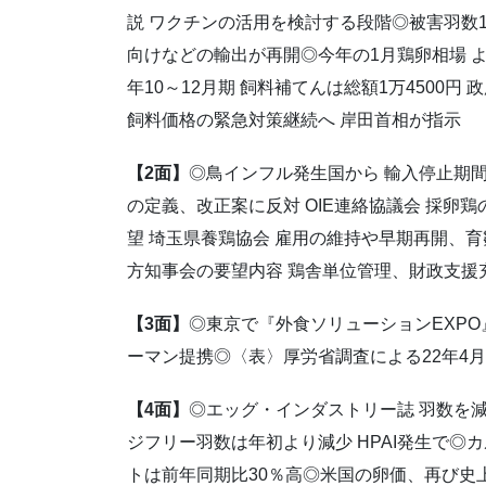
説 ワクチンの活用を検討する段階◎被害羽数123
向けなどの輸出が再開◎今年の1月鶏卵相場 
年10～12月期 飼料補てんは総額1万4500円
飼料価格の緊急対策継続へ 岸田首相が指示
【2面】
◎鳥インフル発生国から 輸入停止期間
の定義、改正案に反対 OIE連絡協議会 採卵
望 埼玉県養鶏協会 雇用の維持や早期再開、
方知事会の要望内容 鶏舎単位管理、財政支援充
【3面】
◎東京で『外食ソリューションEXPO
ーマン提携◎〈表〉厚労省調査による22年4
【4面】
◎エッグ・インダストリー誌 羽数を
ジフリー羽数は年初より減少 HPAI発生で◎
トは前年同期比30％高◎米国の卵価、再び史上