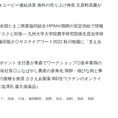
キユーピー連結決算 海外の売り上げ伸長 主原料高騰が
 全国たまご商業協同組合 HPAIや鶏卵の安定供給で情報
スクと対策― 九州大学大学院農学研究院衛生昆虫学研
田龍介◎サステナアワード2022 秋川牧園に「支え合
ポイント 全日畜が青森でワークショップ◎坂本養鶏の
佐祐社長◎ふなばやし農産の多角化 鶏卵・雄びな肉と豚
の接種を推奨 ささえあ製薬 IBD生ワクチンのオンライ
塩澤氏 森久保薬品）
ェア
、
団体
、
行政
、
種鶏孵卵
、
国際
、
衛生
、
飼料
、
鶏肉
、
鶏卵
、