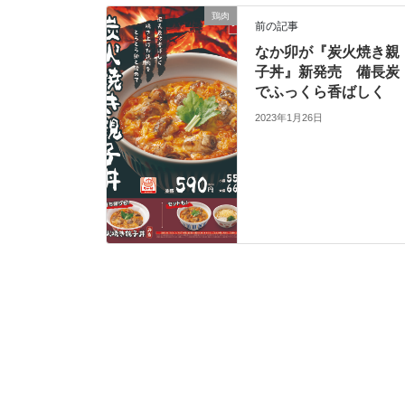
鶏肉
前の記事
なか卯が『炭火焼き親
子丼』新発売 備長炭
でふっくら香ばしく
2023年1月26日