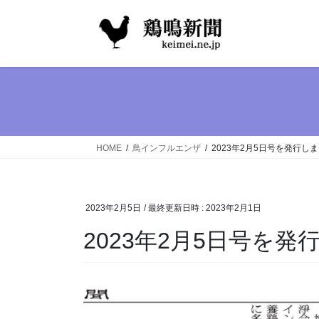
コ
ナ
ン
ビ
テ
ゲ
ン
ー
ツ
シ
へ
ョ
ス
ン
キ
に
ッ
移
HOME
鳥インフルエンザ
2023年2月5日号を発行し
プ
動
2023年2月5日
/ 最終更新日時 :
2023年2月1日
2023年2月5日号を発