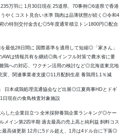
5万羽に 1月30日現在 25道県、70事例◎6道県で香港
ようやくコスト見合い水準 鶏肉は品薄状態が続く◎令和4
 政府の特別交付金含む◎5年度通常積立トン1800円◎配合
を最低28日間に 国際基準を適用して短縮◎「家きん」
鶏のAWは情報共有を継続◎鳥インフル対策で農水省に要
育雛鶏への対応、ワクチン活用の検討など◎北海道東北地
実、関連事業者支援◎11月配飼生産 養鶏用1.1％減
』 日本成鶏処理流通協会など出展◎江夏商事HDとドギ
月1日現在の食鳥検査対象施設
減らした企業目立つ 全米採卵養鶏企業ランキング◎ケー
カルメイン第2四半期 過去最高の売上高と純利益 飼料コス
最高値更新 12月に5ドル超え、1月は4ドル台に下落◎