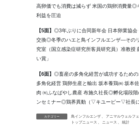
高卵価でも消費は減らず 米国の鶏卵消費量◎
利益を圧迫
【5面】
◎3年ぶりに合同新年会 日本卵業協会
交換◎冬季のハエと鳥インフルエンザ―そのリ
究室（国立感染症研究所客員研究員）准教授 藤
い賞」
【6面】
◎畜産の多角化経営が成功するための
多角化経営 鶏卵生産と輸出 坂本養鶏㈱ 坂本
肉 ㈲ふなばやし農産 布施久社長◎孵化場段階
ンセミナー◎鶏界異動（▽キユーピー▽社長に
鳥インフルエンザ
、
アニマルウェルフ
カテゴリー
トップニュース
、
ニュース
、
統計