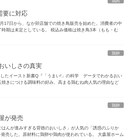
鶏肉
需要に対応
月17日から、なか卯店舗での焼き鳥販売を始めた。消費者の中
時期は未定としている。 税込み価格は焼き鳥3本（もも・む
鶏卵
おいしさの真実
刊したイースト新書Q『「うまい!」の科学 データでわかるおい
玉焼きにつける調味料の好み、高まる鶏むね肉人気の理由など
鶏卵
屋が発売
ごはんが進みすぎる背徳のおいしさ」が人気の「誘惑のふりか
を発売した。原材料に鶏卵や鶏肉が使われている。 大森屋ホーム