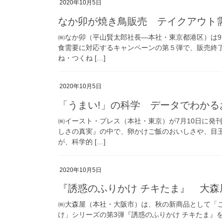
2020年10月5日
なか卯が焼き鳥販売 テイクアウト
㈱なか卯（平山賢太郎社長―本社・東京都港区）は9
食需要に対応するキャンペーンの第５弾で、販売終了
ね・つくね […]
2020年10月5日
「うまい!」の科学 データでわかる
㈱イースト・プレス（本社・東京）が7月10日に発
しさの真実』の中で、卵かけご飯のおいしさや、目
が、科学的 […]
2020年10月5日
『誘惑のふりかけ チキたま』 大森
㈱大森屋（本社・大阪市）は、秋の新商品として「
け」シリーズの第3弾『誘惑のふりかけ チキたま』