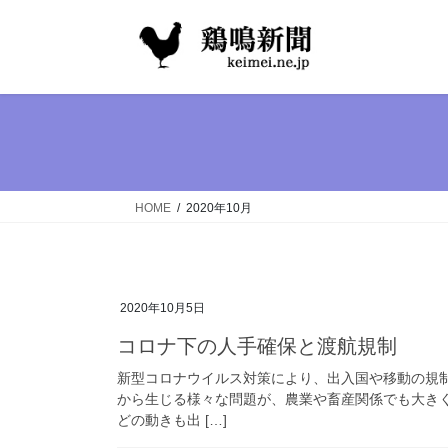
コ
ナ
ン
ビ
テ
ゲ
ン
ー
ツ
シ
へ
ョ
ス
ン
キ
に
ッ
移
HOME
2020年10月
プ
動
2020年10月5日
コロナ下の人手確保と渡航規制
新型コロナウイルス対策により、出入国や移動の規
から生じる様々な問題が、農業や畜産関係でも大き
どの動きも出 […]