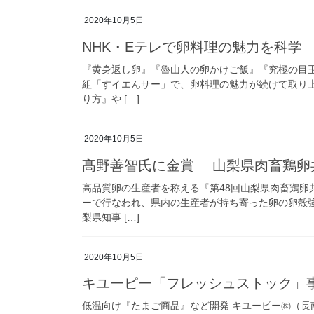
2020年10月5日
NHK・Eテレで卵料理の魅力を科学
『黄身返し卵』『魯山人の卵かけご飯』『究極の目玉
組「すイエんサー」で、卵料理の魅力が続けて取り
り方』や […]
2020年10月5日
髙野善智氏に金賞 山梨県肉畜鶏卵
高品質卵の生産者を称える『第48回山梨県肉畜鶏卵
ーで行なわれ、県内の生産者が持ち寄った卵の卵殻
梨県知事 […]
2020年10月5日
キユーピー「フレッシュストック」
低温向け『たまご商品』など開発 キユーピー㈱（長