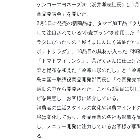
ケンコーマヨネーズ㈱（炭井孝志社長）は1月2
商品発表会」を開いた。
2月1日に発売の新商品は、タマゴ加工品『ク
して注目されている“小麦ブラン”を使用した
ラダにぴったりの『極うまにんにく醤油だれ
ポテトサラダ』、10品目の具材が入った『和
『トマトフィリング』、具だくさんに仕上げ
菜と昆布を和えた『冷凍山形のだし』と『冷
島本国一取締役商品開発部門長は「今回発売
活動の中から開発された。これら9品目に対し
ピを用意し、お客様に紹介している。
消費者の生活スタイルの変化や消費マインド
境は変化しており、食品産業の各社も影響を
し、メニュー開発に注力しているお客様が順
る。