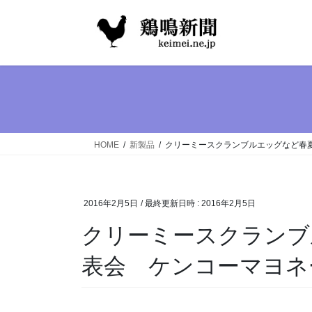
コ
ナ
ン
ビ
テ
ゲ
ン
ー
ツ
シ
へ
ョ
ス
ン
キ
に
ッ
移
HOME
新製品
クリーミースクランブルエッグなど春
プ
動
2016年2月5日
/ 最終更新日時 :
2016年2月5日
クリーミースクランブ
表会 ケンコーマヨネ