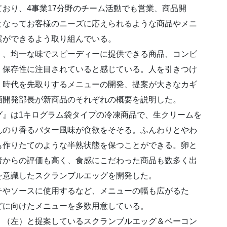
おり、4事業17分野のチーム活動でも営業、商品開
となってお客様のニーズに応えられるような商品やメニ
案ができるよう取り組んでいる。
く、均一な味でスピーディーに提供できる商品、コンビ
、保存性に注目されていると感じている。人を引きつけ
、時代を先取りするメニューの開発、提案が大きなカギ
画開発部長が新商品のそれぞれの概要を説明した。
グ』は1キログラム袋タイプの冷凍商品で、生クリームを
んのり香るバター風味が食欲をそそる。ふんわりとやわ
も作りたてのような半熟状態を保つことができる。卵と
者からの評価も高く、食感にこだわった商品も数多く出
を意識したスクランブルエッグを開発した。
チやソースに使用するなど、メニューの幅も広がるた
どに向けたメニューを多数用意している。
』（左）と提案しているスクランブルエッグ＆ベーコン