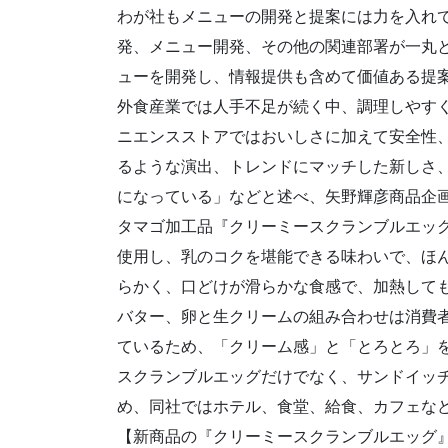
わが社もメニューの開発と提案には力を入れて
発、メニュー開発、その他の関連部署が一丸
ューを開発し、情報提供も含めて価値ある提
外食産業では人手不足が続く中、調理しやす
ニエンスストアではおいしさに加えて安全性
るような演出、トレンドにマッチした新しさ
になっている」などと述べ、矢野輝彦商品企
タマゴ加工品『クリーミースクランブルエッ
使用し、乳のコクを堪能できる味わいで、ほ
らかく、口どけが滑らかな食感で、加熱して
バター、卵と生クリームの組み合わせは消費
ているため、「クリーム感」と「とろとろ」
スクランブルエッグだけでなく、サンドイッ
め、同社ではホテル、食堂、給食、カフェな
【新商品の『クリーミースクランブルエッグ