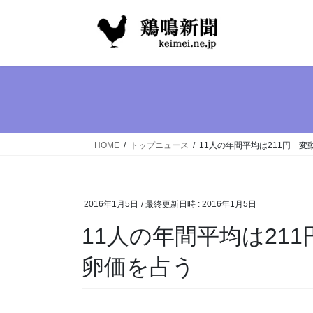
コ
ナ
ン
ビ
テ
ゲ
ン
ー
ツ
シ
へ
ョ
ス
ン
キ
に
ッ
移
HOME
トップニュース
11人の年間平均は211円 
プ
動
2016年1月5日
/ 最終更新日時 :
2016年1月5日
11人の年間平均は21
卵価を占う