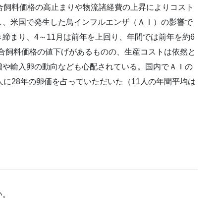
合飼料価格の高止まりや物流諸経費の上昇によりコスト
し、米国で発生した鳥インフルエンザ（ＡＩ）の影響で
締まり、4～11月は前年を上回り、年間では前年を約6
ら配合飼料価格の値下げがあるものの、生産コストは依然と
増や輸入卵の動向なども心配されている。国内でＡＩの
人に28年の卵価を占っていただいた（11人の年間平均は
い。