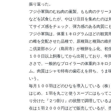
振り返った。
フジ小軍鶏のむね肉の薫製、もも肉のテリー
などを試食したが、やはり注目を集めたのは
てサイズ感をチェック、弾力感のある肉質に
フジ小軍鶏は、体重１キログラムほどの観賞
の雌を交配させた品種で、原種鶏と種鶏の維
こ倶楽部ホシノ（島田市）が種卵をふ化、初
１００日以上飼養してから出荷しており、年
ささで、一般的なブロイラーの体重約３キロ
ム。肉質はシャモ特有の歯応えを持ち、うま
いう。
毎月１００羽ほどのひなを導入している（株
はじめ、１羽を丸ごと使うスープにはもって
り分けた『２つ割り』の状態で調理している
在は１羽２０００円ほどで販売しているが、