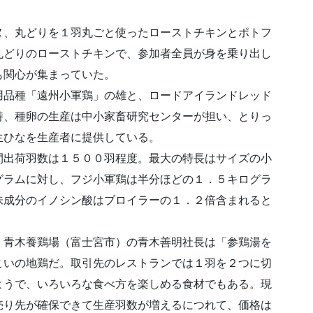
ヌ、丸どりを１羽丸ごと使ったローストチキンとポトフ
丸どりのローストチキンで、参加者全員が身を乗り出し
も関心が集まっていた。
用品種「遠州小軍鶏」の雄と、ロードアイランドレッド
持、種卵の生産は中小家畜研究センターが担い、とりっ
生ひなを生産者に提供している。
間出荷羽数は１５００羽程度。最大の特長はサイズの小
グラムに対し、フジ小軍鶏は半分ほどの１．５キログラ
味成分のイノシン酸はブロイラーの１．２倍含まれると
）青木養鶏場（富士宮市）の青木善明社長は「参鶏湯を
こいの地鶏だ。取引先のレストランでは１羽を２つに切
ようで、いろいろな食べ方を楽しめる食材でもある。現
売り先が確保できて生産羽数が増えるにつれて、価格は