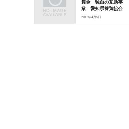
舞金 独自の互助事
業 愛知県養鶏協会
2012年4月5日