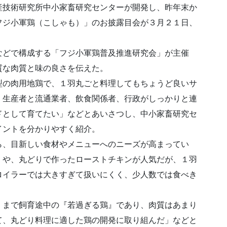
産技術研究所中小家畜研究センターが開発し、昨年末か
フジ小軍鶏（こしゃも）」のお披露目会が３月２１日、
などで構成する「フジ小軍鶏普及推進研究会」が主催
質な肉質と味の良さを伝えた。
型の肉用地鶏で、１羽丸ごと料理してもちょうど良いサ
、生産者と流通業者、飲食関係者、行政がしっかりと連
ドとして育てたい」などとあいさつし、中小家畜研究セ
イントを分かりやすく紹介。
ら、目新しい食材やメニューへのニーズが高まってい
）や、丸どりで作ったローストチキンが人気だが、１羽
ロイラーでは大きすぎて扱いにくく、少人数では食べき
くまで飼育途中の『若過ぎる鶏』であり、肉質はあまり
て、丸どり料理に適した鶏の開発に取り組んだ」などと