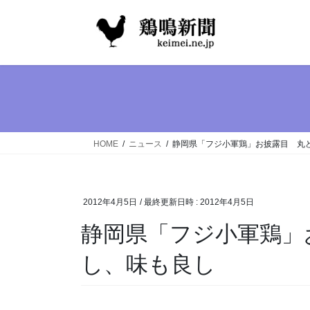
コ
ナ
ン
ビ
テ
ゲ
ン
ー
ツ
シ
へ
ョ
ス
ン
キ
に
ッ
移
HOME
ニュース
静岡県「フジ小軍鶏」お披露目 丸
プ
動
2012年4月5日
/ 最終更新日時 :
2012年4月5日
静岡県「フジ小軍鶏」
し、味も良し