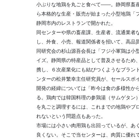
小ぶりな地鶏を丸ごと食べて――。静岡県畜
ら本格的な生産・販売が始まった小型地鶏「
静岡市内のレストランで開かれた。
同センターや県の畜産課、生産者、流通業者
し、外食、小売、報道関係者を招いて、高品
同研究会の杉山源吾会長は「フジ小軍鶏は小
イズ。静岡県の特産品として普及させるため
携し、６次産業化にも結びつくようなブラン
ンターの松井繁幸主任研究員が、セールスポ
開発の経緯については「昨今は食の多様性か
る。鶏肉では韓国料理の参鶏湯（サムゲタン
を丸ごと調理するには、これまでの地鶏やブ
れないという問題点もあった。
市場には小さい肉用鶏も出回っているが、あ
良くない。そこで当センターは、肉質に優れ