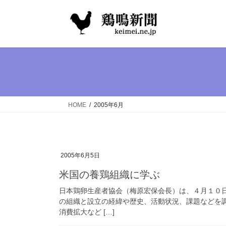
コ
ナ
ン
ビ
テ
ゲ
ン
ー
ツ
シ
へ
ョ
ス
ン
キ
に
ッ
移
HOME
2005年6月
プ
動
2005年6月5日
米国の養鶏組織に学ぶ
日本鶏卵生産者協会（梅原宏保会長）は、４月１０
の組織と設立の経緯や歴史、活動状況、課題などを
消費拡大など […]