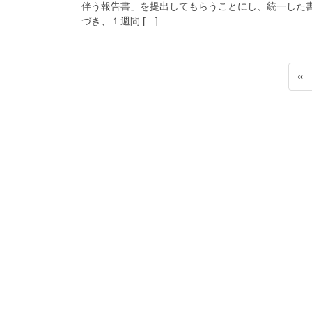
伴う報告書」を提出してもらうことにし、統一した
づき、１週間 […]
投
«
稿
の
ペ
ー
ジ
送
り