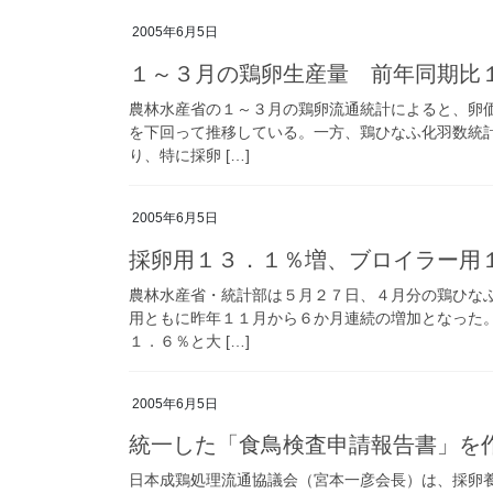
2005年6月5日
１～３月の鶏卵生産量 前年同期比
農林水産省の１～３月の鶏卵流通統計によると、卵
を下回って推移している。一方、鶏ひなふ化羽数統
り、特に採卵 […]
2005年6月5日
採卵用１３．１％増、ブロイラー用
農林水産省・統計部は５月２７日、４月分の鶏ひな
用ともに昨年１１月から６か月連続の増加となった
１．６％と大 […]
2005年6月5日
統一した「食鳥検査申請報告書」を
日本成鶏処理流通協議会（宮本一彦会長）は、採卵