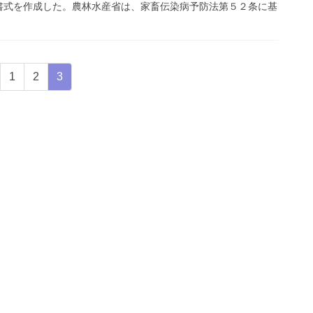
書式を作成した。農林水産省は、家畜伝染病予防法第５２条に基
固
固
固
1
2
3
定
定
定
ペ
ペ
ペ
ー
ー
ー
ジ
ジ
ジ