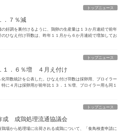
トップニュース
１．７％減
価の好調を裏付けるように、鶏卵の生産量は１３か月連続で前年
計のひなえ付け羽数は、昨年１１月から６か月連続で増加してお
トップニュース
１１．６％増 ４月え付け
ふ化羽数統計を公表した。ひなえ付け羽数は採卵用、ブロイラー
。特に４月は採卵用が前年比１３．１％増、ブロイラー用も同１
トップニュース
作成 成鶏処理流通協議会
養鶏場から処理場に出荷される成鶏について、「食鳥検査申請に