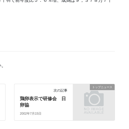
３千羽で前年度比５．６％増、成鶏は９，３７８万７千
い。
トップニュース
次の記事
鶏卵表示で研修会 日
卵協
2002年7月15日