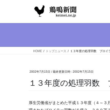
コ
ナ
ン
ビ
テ
ゲ
ン
ー
ツ
シ
へ
ョ
ス
ン
キ
に
ッ
移
HOME
トップニュース
１３年度の処理羽数 ブロイ
プ
動
2002年7月15日
/ 最終更新日時 :
2002年7月15日
１３年度の処理羽数 
厚生労働省がまとめた平成１３年度（４～３