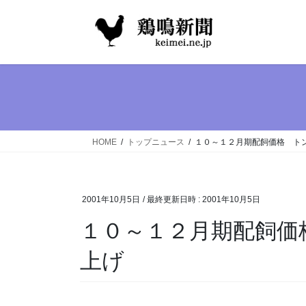
コ
ナ
ン
ビ
テ
ゲ
ン
ー
ツ
シ
へ
ョ
ス
ン
キ
に
ッ
移
HOME
トップニュース
１０～１２月期配飼価格 ト
プ
動
2001年10月5日
/ 最終更新日時 :
2001年10月5日
１０～１２月期配飼価
上げ