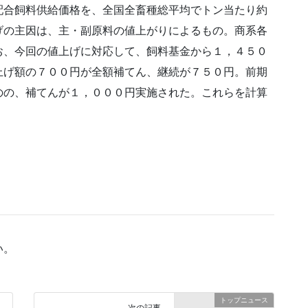
配合飼料供給価格を、全国全畜種総平均でトン当たり約
げの主因は、主・副原料の値上がりによるもの。商系各
お、今回の値上げに対応して、飼料基金から１，４５０
上げ額の７００円が全額補てん、継続が７５０円。前期
のの、補てんが１，０００円実施された。これらを計算
。
い。
トップニュース
次の記事