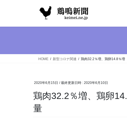
コ
ナ
ン
ビ
テ
ゲ
ン
ー
ツ
シ
へ
ョ
ス
ン
キ
に
ッ
移
HOME
新型コロナ関連
鶏肉32.2％増、鶏卵14.8％
プ
動
2020年6月15日
/ 最終更新日時 :
2020年6月10日
鶏肉32.2％増、鶏卵1
量