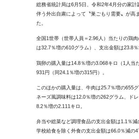
総務省統計局は6月5日、令和2年4月分の家
伴う外出自粛によって〝巣ごもり需要〟が高
た。
全国1世帯（世帯人員＝2.96人）当たりの鶏肉の
は32.7％増の610グラム）、支出金額は23.8％
鶏卵の購入量は14.8％増の3.068キロ（1人当た
931円（同24.1％増の315円）。
このほかの購入量は、牛肉は25.7％増の655グ
ネーズ風調味料は12.0％増の262グラム、ド
8.2％増の2.111キロ。
弁当や総菜など調理食品の支出金額は1.1％減の
学校給食を除く外食の支出金額は66.0％減の4