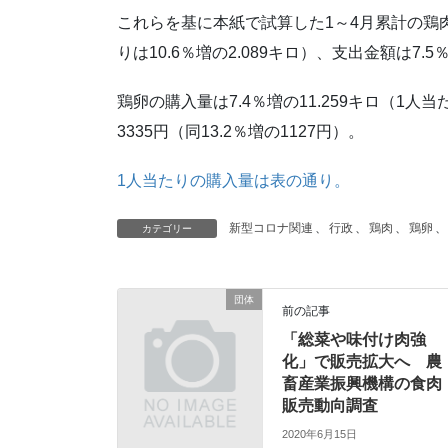
これらを基に本紙で試算した1～4月累計の鶏肉の
りは10.6％増の2.089キロ）、支出金額は7.5
鶏卵の購入量は7.4％増の11.259キロ（1人当
3335円（同13.2％増の1127円）。
1人当たりの購入量は表の通り。
新型コロナ関連
、
行政
、
鶏肉
、
鶏卵
、
カテゴリー
団体
前の記事
「総菜や味付け肉強
化」で販売拡大へ 農
畜産業振興機構の食肉
販売動向調査
2020年6月15日