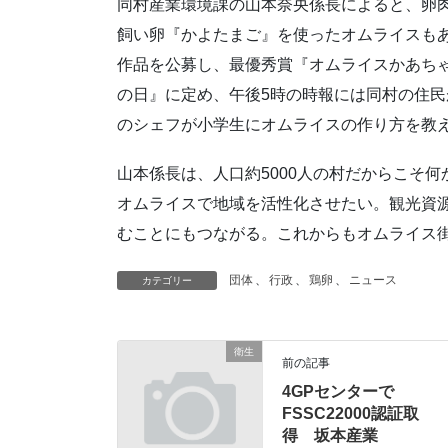
同村産業環境課の山本奈央係長によると、卵
飼い卵『かよたまご』を使ったオムライスもあ
作品を公募し、最優秀賞『オムライスかあちゃ
の日』に定め、午後5時の時報には同村の住
のシェフが小学生にオムライスの作り方を教
山本係長は、人口約5000人の村だからこそ
オムライスで地域を活性化させたい。観光資
むことにもつながる。これからもオムライス
団体
、
行政
、
鶏卵
、
ニュース
カテゴリー
衛生
前の記事
4GPセンターで
FSSC22000認証取
得 坂本産業