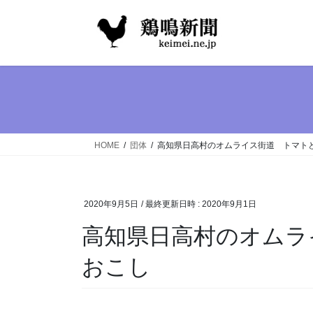
コ
ナ
ン
ビ
テ
ゲ
ン
ー
ツ
シ
へ
ョ
ス
ン
キ
に
ッ
移
HOME
団体
高知県日高村のオムライス街道 トマト
プ
動
2020年9月5日
/ 最終更新日時 :
2020年9月1日
高知県日高村のオムラ
おこし