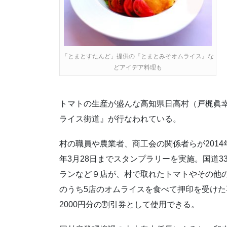
「とまとすたんど」提供の『とまとみそオムライス』な
どアイデア料理も
トマトの生産が盛んな高知県日高村（戸梶眞
ライス街道』が行なわれている。
村の職員や農業者、商工会の関係者らが2014
年3月28日までスタンプラリーを実施。国道
ランなど９店が、村で取れたトマトやその他
のうち5店のオムライスを食べて押印を受けた
2000円分の割引券として使用できる。