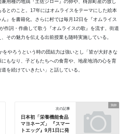
肉兼用種の地鶏『土佐ジロー』の卵や、梼原町産の放し
るとのこと。17年にはオムライスをテーマにした絵本
ん』を書籍化。さらに村では毎月12日を『オムライス
民が作詞・作曲して歌う『オムライスの歌』を流す。街道
え、その魅力を伝える出前授業も随時実施している。
何かをやろうという時の団結力は強いとし「皆が大好きな
源にもなり、子どもたちへの食育や、地産地消の心を育
街道を続けていきたい」と話している。
鶏卵
次の記事
日本初「栄養機能食品
マヨネーズ」 『スマー
トエッグ』9月1日に発