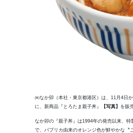
㈱なか卯（本社・東京都港区）は、11月4日
に、新商品『とろたま親子丼』
【写真】
を販
なか卯の『親子丼』は1994年の発売以来、
で、パプリカ由来のオレンジ色が鮮やかな〝