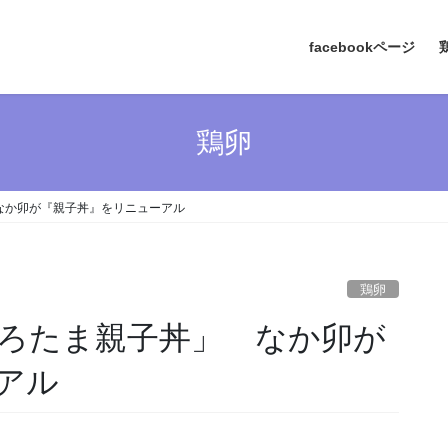
facebookページ
鶏卵
なか卯が『親子丼』をリニューアル
鶏卵
ろたま親子丼」 なか卯が
アル