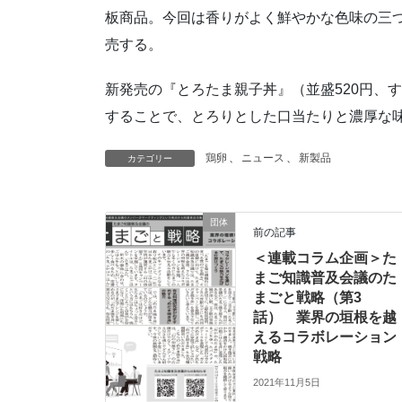
板商品。今回は香りがよく鮮やかな色味の三つ
売する。
新発売の『とろたま親子丼』（並盛520円、
することで、とろりとした口当たりと濃厚な
鶏卵
、
ニュース
、
新製品
カテゴリー
団体
前の記事
＜連載コラム企画＞た
まご知識普及会議のた
まごと戦略（第3
話） 業界の垣根を越
えるコラボレーション
戦略
2021年11月5日