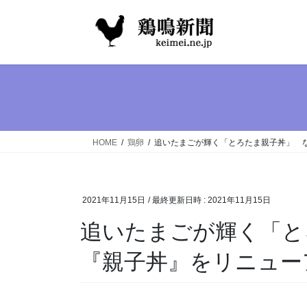
コ
ナ
ン
ビ
テ
ゲ
ン
ー
ツ
シ
へ
ョ
ス
ン
キ
に
ッ
移
HOME
鶏卵
追いたまごが輝く「とろたま親子丼」 
プ
動
2021年11月15日
/ 最終更新日時 :
2021年11月15日
追いたまごが輝く「と
『親子丼』をリニュー