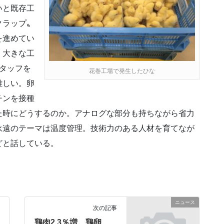
いと既存工
クラップ〟
を進めてい
、大きな工
タッフを
花巻工場で発生したひな
難しい。卵
チンを接種
た時にどうするのか。アナログな部分も持ちながら省力
永遠のテーマは温度管理。技術力のある人材を育てなが
どと話している。
ニュース
次の記事
鶏肉2.3％増、鶏卵