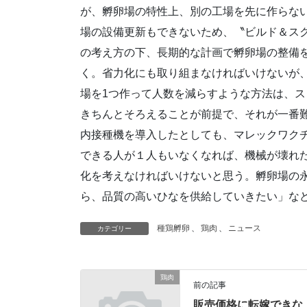
が、孵卵場の特性上、別の工場を先に作らな
場の設備更新もできないため、〝ビルド＆ス
の考え方の下、長期的な計画で孵卵場の整備
く。省力化にも取り組まなければいけないが
場を1つ作って人数を減らすような方法は、ス
きちんとそろえることが前提で、それが一番
内接種機を導入したとしても、マレックワク
できる人が１人もいなくなれば、機械が壊れ
化を考えなければいけないと思う。孵卵場の
ら、品質の高いひなを供給していきたい」な
種鶏孵卵
、
鶏肉
、
ニュース
カテゴリー
鶏肉
前の記事
販売価格に転嫁できな