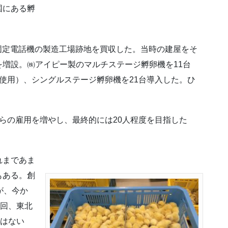
国にある孵
、固定電話機の製造工場跡地を買収した。当時の建屋をそ
増設。㈱アイピー製のマルチステージ孵卵機を11台
使用）、シングルステージ孵卵機を21台導入した。ひ
らの雇用を増やし、最終的には20人程度を目指した
。
れまであま
もある。創
が、今か
今回、東北
ではない