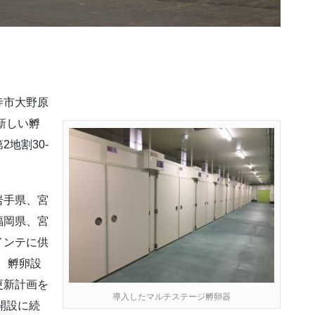
寺市大野原
新しい孵
地割30-
岩手県、宮
福岡県、宮
インテに供
が、孵卵設
更新計画を
導入したマルチステージ孵卵器
開設に続