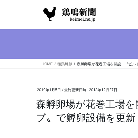
コ
ナ
ン
ビ
テ
ゲ
ン
ー
ツ
シ
へ
ョ
ス
ン
キ
に
ッ
移
HOME
種鶏孵卵
森孵卵場が花巻工場を開設 〝ビル
プ
動
2019年1月5日
/ 最終更新日時 :
2018年12月27日
森孵卵場が花巻工場を
プ〟で孵卵設備を更新