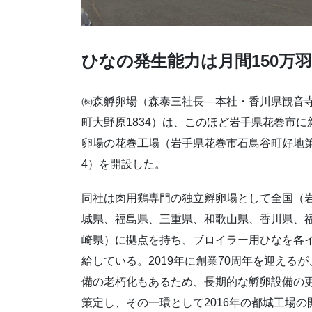
ひなの発生能力は月間150万羽
㈱森孵卵場（森泰三社長―本社・香川県観音
町大野原1834）は、このほど岩手県花巻市に
卵場の花巻工場（岩手県花巻市石鳥谷町好地第2
4）を開設した。
同社は肉用鶏専門の独立孵卵場として全国（
城県、福島県、三重県、和歌山県、香川県、
崎県）に拠点を持ち、ブロイラー用ひなを各
給している。2019年に創業70周年を迎える
備の老朽化もあるため、長期的な孵卵設備の
策定し、その一環として2016年の都城工場の