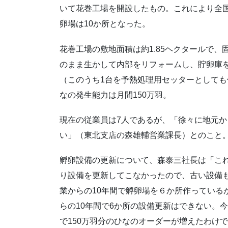
いて花巻工場を開設したもの。これにより全
卵場は10か所となった。
花巻工場の敷地面積は約1.85ヘクタールで
のまま生かして内部をリフォームし、貯卵庫を
（このうち1台を予熱処理用セッターとしても
なの発生能力は月間150万羽。
現在の従業員は7人であるが、「徐々に地元か
い」（東北支店の森雄輔営業課長）とのこと
孵卵設備の更新について、森泰三社長は「こ
り設備を更新してこなかったので、古い設備
業からの10年間で孵卵場を６か所作っている
らの10年間で6か所の設備更新はできない。
で150万羽分のひなのオーダーが増えたわけ