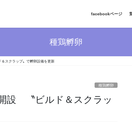
facebookページ
種鶏孵卵
ド＆スクラップ〟で孵卵設備を更新
種鶏孵卵
開設 〝ビルド＆スクラッ