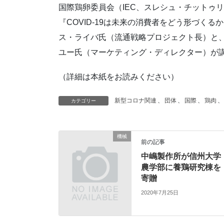
国際鶏卵委員会（IEC、スレシュ・チットゥ
『COVID-19は未来の消費者をどう形づく
ス・ライバ氏（流通戦略プロジェクト長）と
ユー氏（マーケティング・ディレクター）が
（詳細は本紙をお読みください）
新型コロナ関連
、
団体
、
国際
、
鶏肉
、
カテゴリー
機械
前の記事
中嶋製作所が信州大学
農学部に養鶏研究棟を
寄贈
2020年7月25日