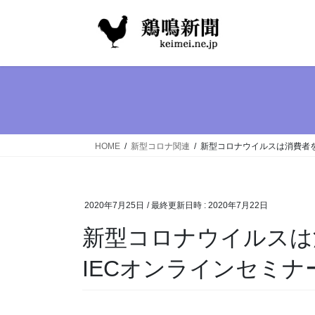
コ
ナ
ン
ビ
テ
ゲ
ン
ー
ツ
シ
へ
ョ
ス
ン
キ
に
ッ
移
HOME
新型コロナ関連
新型コロナウイルスは消費者を
プ
動
2020年7月25日
/ 最終更新日時 :
2020年7月22日
新型コロナウイルス
IECオンラインセミナ