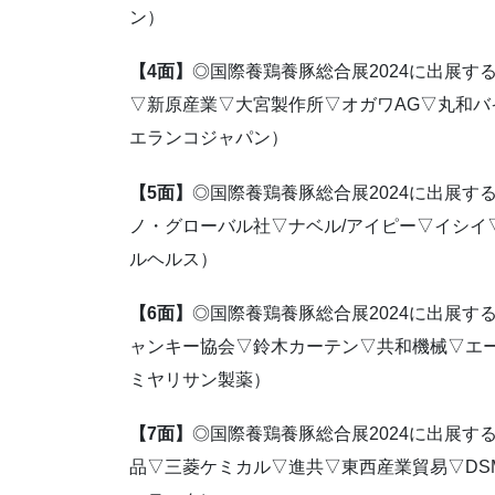
ン）
【4面】
◎国際養鶏養豚総合展2024に出展
▽新原産業▽大宮製作所▽オガワAG▽丸和
エランコジャパン）
【5面】
◎国際養鶏養豚総合展2024に出展
ノ・グローバル社▽ナベル/アイピー▽イシイ
ルヘルス）
【6面】
◎国際養鶏養豚総合展2024に出展す
ャンキー協会▽鈴木カーテン▽共和機械▽エ
ミヤリサン製薬）
【7面】
◎国際養鶏養豚総合展2024に出展
品▽三菱ケミカル▽進共▽東西産業貿易▽DS