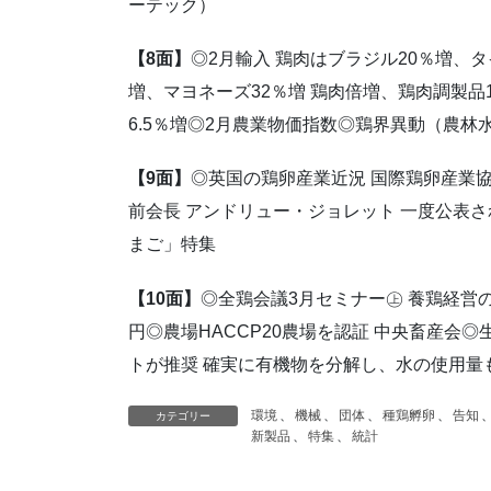
ーテック）
【8面】
◎2月輸入 鶏肉はブラジル20％増、タ
増、マヨネーズ32％増 鶏肉倍増、鶏肉調製品1
6.5％増◎2月農業物価指数◎鶏界異動（農
【9面】
◎英国の鶏卵産業近況 国際鶏卵産業協
前会長 アンドリュー・ジョレット 一度公表さ
まご」特集
【10面】
◎全鶏会議3月セミナー㊤ 養鶏経営の
円◎農場HACCP20農場を認証 中央畜産会◎生
トが推奨 確実に有機物を分解し、水の使用量
環境
、
機械
、
団体
、
種鶏孵卵
、
告知
カテゴリー
新製品
、
特集
、
統計