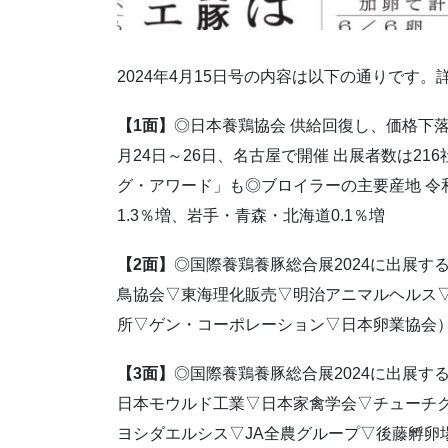
2024年4月15日号の内容は以下の通りです
【1面】
◎日本養鶏協会 供給回復し、価格下落
月24日～26日、名古屋で開催 出展者数は21
グ・アワード」も◎ブロイラーの主要産地 令和6
1.3％増、岩手・青森・北海道0.1％増
【2面】
◎国際養鶏養豚総合展2024に出展
鳥協会▽東海理化販売▽明治アニマルヘルス
所▽ゲン・コーポレーション▽日本卵業協会
【3面】
◎国際養鶏養豚総合展2024に出展
日本モウルド工業▽日本家禽学会▽チューチク
ヨシダエルシス▽JA全農グループ▽後藤孵卵