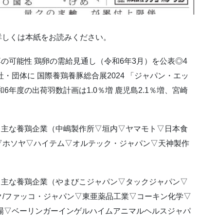
。詳しくは本紙をお読みください。
の可能性 鶏卵の需給見通し（令和6年3月）を公表◎4
6社・団体に 国際養鶏養豚総合展2024 「ジャパン・エッ
年度の出荷羽数計画は1.0％増 鹿児島2.1％増、宮崎
する主な養鶏企業（中嶋製作所▽垣内▽ヤマモト▽日本食
▽ホソヤ▽ハイテム▽オルテック・ジャパン▽天神製作
）
する主な養鶏企業（やまびこジャパン▽タックジャパン▽
/ファッコ・ジャパン▽東亜薬品工業▽コーキン化学▽
場▽ベーリンガーインゲルハイムアニマルヘルスジャパ