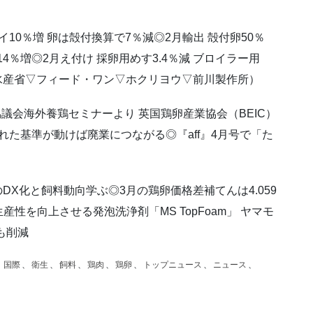
イ10％増 卵は殻付換算で7％減◎2月輸出 殻付卵50％
4％増◎2月え付け 採卵用めす3.4％減 ブロイラー用
林水産省▽フィード・ワン▽ホクリヨウ▽前川製作所）
議会海外養鶏セミナーより 英国鶏卵産業協会（BEIC）
れた基準が動けば廃業につながる◎『aff』4月号で「た
DX化と飼料動向学ぶ◎3月の鶏卵価格差補てんは4.059
産性を向上させる発泡洗浄剤「MS TopFoam」 ヤマモ
も削減
、
国際
、
衛生
、
飼料
、
鶏肉
、
鶏卵
、
トップニュース
、
ニュース
、