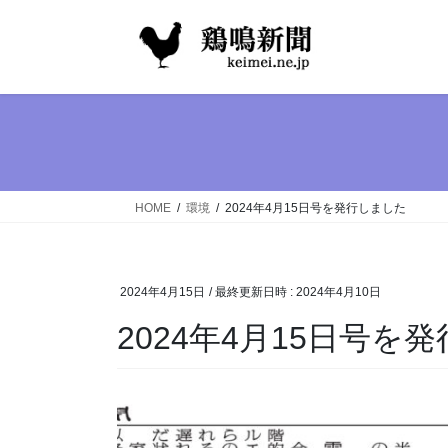
コ
ナ
ン
ビ
テ
ゲ
ン
ー
ツ
シ
へ
ョ
ス
ン
キ
に
ッ
移
HOME
環境
2024年4月15日号を発行しました
プ
動
2024年4月15日
/ 最終更新日時 :
2024年4月10日
2024年4月15日号を