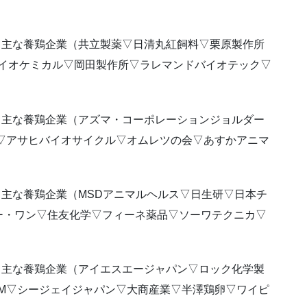
する主な養鶏企業（共立製薬▽日清丸紅飼料▽栗原製作所
バイオケミカル▽岡田製作所▽ラレマンドバイオテック▽
する主な養鶏企業（アズマ・コーポレーションジョルダー
▽アサヒバイオサイクル▽オムレツの会▽あすかアニマ
る主な養鶏企業（MSDアニマルヘルス▽日生研▽日本チ
ー・ワン▽住友化学▽フィーネ薬品▽ソーワテクニカ▽
する主な養鶏企業（アイエスエージャパン▽ロック化学製
M▽シージェイジャパン▽大商産業▽半澤鶏卵▽ワイピ