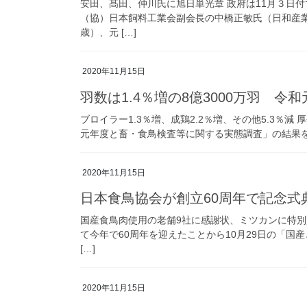
安田、髙田、仲川氏に旭日単光章 政府は11月３日
（協）日本飼料工業会副会長の中橋正敏氏（日和産業
歳）、元 […]
2020年11月15日
羽数は1.4％増の8億3000万羽 令
ブロイラー1.3％増、成鶏2.2％増、その他5.3％
元年度と畜・食鳥検査等に関する実態調査」の結果をまと
2020年11月15日
日本食鳥協会が創立60周年で記念式
国産食鳥肉使用の老舗9社に感謝状、ミツカンに特別賞
て今年で60周年を迎えたことから10月29日の「国
[…]
2020年11月15日