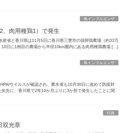
鳥インフルエンザ
2、肉用種鶏1）で発生
水産省と香川県は11月5日に香川県三豊市の採卵鶏農場（約33万
10日に1例目の農場から半径10km圏内にある肉用種鶏農場 […]
鳥インフルエンザ
HPAIウイルスが確認され、農水省も10月30日に改めて防疫対
矢先に、香川県で2年10か月ぶりに3か所で発生したことに関
行政
日双光章