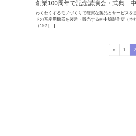
創業100周年で記念講演会・式典 
わくわくするモノづくりで確実な製品とサービスを提
ドの畜産用機器を製造・販売する㈱中嶋製作所（本社
（192 […]
投
固
«
1
稿
定
ペ
の
ー
ペ
ジ
ー
ジ
送
り