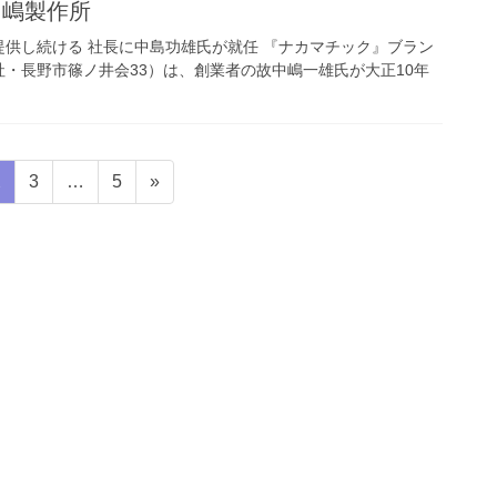
中嶋製作所
供し続ける 社長に中島功雄氏が就任 『ナカマチック』ブラン
・長野市篠ノ井会33）は、創業者の故中嶋一雄氏が大正10年
固
固
固
2
3
…
5
»
定
定
定
ペ
ペ
ペ
ー
ー
ー
ジ
ジ
ジ