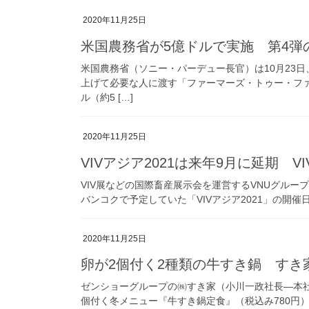
2020年11月25日
米国農務省が5億ドルで実施 第4弾
米国農務省（ソニー・パーデュー長官）は10月23
上げて必要な人に渡す「ファーマーズ・トゥー・ファ
ル（約5 […]
2020年11月25日
VIVアジア2021は来年9月に延期 V
VIV展などの国際畜産展示会を運営するVNUグルー
バンコクで予定していた「VIVアジア2021」の開催日を
2020年11月25日
卵が2個付く2種類の牛すき鍋 すき
ゼンショーグループの㈱すき家（小川一政社長―本社・
個付く冬メニュー『牛すき鍋定食』（税込み780円）