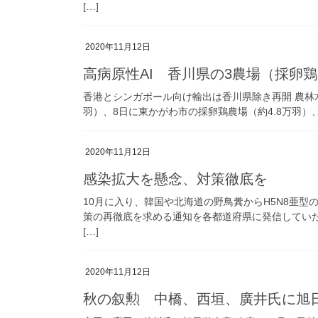
[…]
2020年11月12日
高病原性AI 香川県の3農場（採卵鶏
香港とシンガポール向け輸出は香川県除き再開 農林
羽）、8日に東かがわ市の採卵鶏農場（約4.8万羽）、
2020年11月12日
感染拡大を懸念、対策徹底を
10月に入り、韓国や北海道の野鳥糞からH5N8亜型の
策の再徹底を求める通知を各都道府県に発信していた
[…]
2020年11月12日
秋の叙勲 中橋、西垣、廣井氏に旭