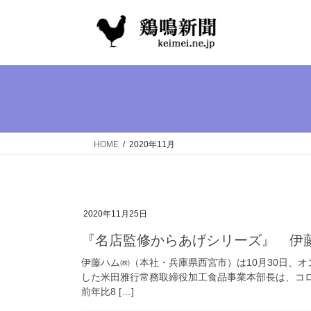
コ
ナ
ン
ビ
テ
ゲ
ン
ー
ツ
シ
へ
ョ
ス
ン
キ
に
ッ
移
HOME
2020年11月
プ
動
2020年11月25日
『名店監修からあげシリーズ』 伊
伊藤ハム㈱（本社・兵庫県西宮市）は10月30日、
した米田雅行常務取締役加工食品事業本部長は、コ
前年比8 […]