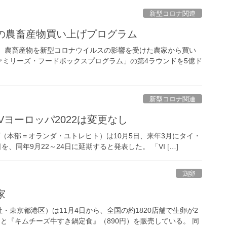
新型コロナ関連
の農畜産物買い上げプログラム
日、農畜産物を新型コロナウイルスの影響を受けた農家から買い
ミリーズ・フードボックスプログラム」の第4ラウンドを5億ド
新型コロナ関連
IVヨーロッパ2022は変更なし
プ（本部＝オランダ・ユトレヒト）は10月5日、来年3月にタイ・
、同年9月22～24日に延期すると発表した。 「VI […]
鶏卵
家
東京都港区）は11月4日から、全国の約1820店舗で生卵が2
と『キムチーズ牛すき鍋定食』（890円）を販売している。 同