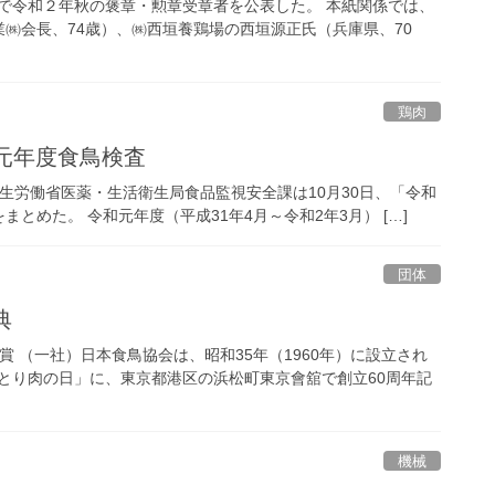
付で令和２年秋の褒章・勲章受章者を公表した。 本紙関係では、
㈱会長、74歳）、㈱西垣養鶏場の西垣源正氏（兵庫県、70
鶏肉
和元年度食鳥検査
減 厚生労働省医薬・生活衛生局食品監視安全課は10月30日、「令和
めた。 令和元年度（平成31年4月～令和2年3月） […]
団体
典
 （一社）日本食鳥協会は、昭和35年（1960年）に設立され
産とり肉の日」に、東京都港区の浜松町東京會舘で創立60周年記
機械