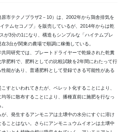
市テクノプラザ2－10）は、2002年から鶏舎排気を
イテムセコノブ」を販売しているが、2014年からは乾
スが3分の1になり、構造もシンプルな「ハイテムプレ
現在3台が関東の農場で順調に稼働している。
学共同研究では、プレートドライヤーで乾燥された乾糞
化学肥料で、肥料としての比較試験を2年間にわたって行
る性能があり、普通肥料として登録できる可能性がある
起こすといわれてきたが、ペレット化することにより、
に均等に散布することにより、播種直前に施肥を行なっ
る。
るが、発生するアンモニアは土壌中の水分にすぐに溶け
なることはない。さらにアンモニュウムイオンは土壌中