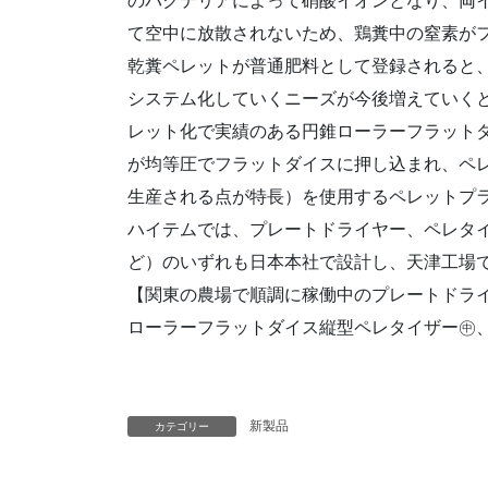
のバクテリアによって硝酸イオンとなり、両
て空中に放散されないため、鶏糞中の窒素が
乾糞ペレットが普通肥料として登録されると
システム化していくニーズが今後増えていく
レット化で実績のある円錐ローラーフラット
が均等圧でフラットダイスに押し込まれ、ペ
生産される点が特長）を使用するペレットプ
ハイテムでは、プレートドライヤー、ペレタ
ど）のいずれも日本本社で設計し、天津工場
【関東の農場で順調に稼働中のプレートドラ
ローラーフラットダイス縦型ペレタイザー㊥
新製品
カテゴリー