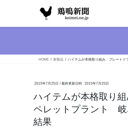
コ
ナ
ン
ビ
テ
ゲ
ン
ー
ツ
シ
へ
ョ
ス
ン
キ
に
ッ
移
HOME
新製品
ハイテムが本格取り組み プレートド
プ
動
2015年7月25日
/ 最終更新日時 :
2015年7月25日
ハイテムが本格取り組
ペレットプラント 岐
結果