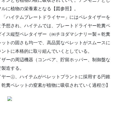
イオンとも植物の根に吸収されていく。アンモニアとし
フルに植物の栄養素となる【図参照】。
、「ハイテムプレートドライヤー」にはペレタイザーを
と予想され、ハイテムでは、プレートドライヤー乾糞ペ
ダイス縦型ペレタイザー（㈱チヨダマシナリー製＝乾糞
レットの固さも均一で、高品質なペレットがスムースに
ラントに本格的に取り組んでいくとしている。
イザーの周辺機器（コンベア、貯留ホッパー、制御盤な
で製造する。
イヤー㊤、ハイテムがペレットプラントに採用する円錐
、乾糞ペレットの窒素が植物に吸収されていく過程㊦】