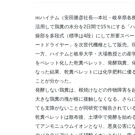
㈱ハイテム（安田勝彦社長―本社・岐阜県各務原
活用して鶏糞の水分を2日間で15％にする「ハ
燥部を多段式（標準は4段）にして所要スペー
ートドライヤー」を次世代機種として販売。
一方、ハイテムと岐阜大学・大場教授との産
をペレット化した乾糞ペレット、発酵鶏糞、
なった結果、乾糞ペレットには化学肥料に優
ことが分かった。
発酵しない鶏糞は、根焼けなどの作物障害を
大きな鶏糞の塊が根に接触しなくなる。さら
ても支障がないことが同研究で報告されてい
乾糞ペレットは散布後、土壌中で発酵を始め
てアンモニュウムイオンとなり、悪臭公害に