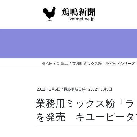
コ
ナ
ン
ビ
テ
ゲ
ン
ー
ツ
シ
へ
ョ
ス
ン
キ
に
ッ
移
HOME
新製品
業務用ミックス粉「ラピッドシリーズ
プ
動
2012年1月5日
/ 最終更新日時 :
2012年1月5日
業務用ミックス粉「ラ
を発売 キユーピータ