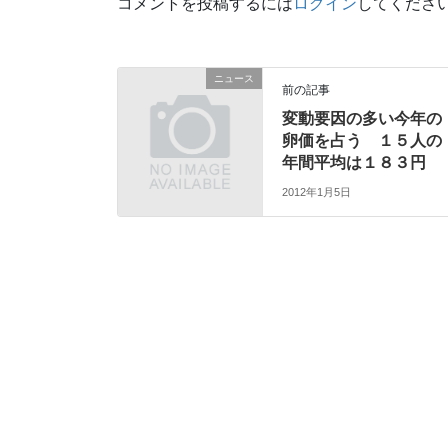
コメントを投稿するには
ログイン
してくださ
ニュース
前の記事
変動要因の多い今年の
卵価を占う １５人の
年間平均は１８３円
2012年1月5日