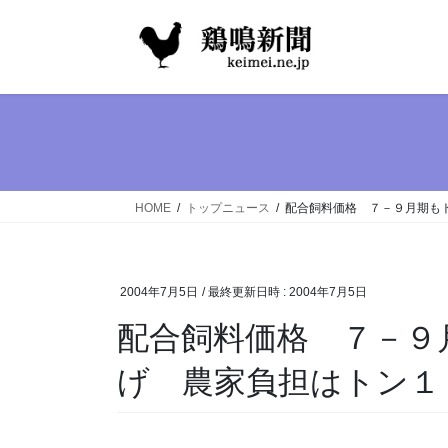
コ
ナ
ン
ビ
テ
ゲ
ン
ー
ツ
シ
へ
ョ
ス
ン
キ
に
ッ
移
HOME
トップニュース
配合飼料価格 ７－９月期も
プ
動
2004年7月5日
/ 最終更新日時 :
2004年7月5日
配合飼料価格 ７－９
げ 農家負担はトン１