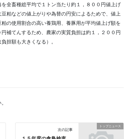
格を全畜種総平均で１トン当たり約１，８００円値上げ
大豆粕などの値上がりや為替の円安によるためで、値上
豆粕の使用割合の高い養鶏用、養豚用が平均値上げ額を
０円補てんするため、農家の実質負担は約１，２００円
は負担額も大きくなる）。
い。
トップニュース
次の記事
１５年度の食鳥検査