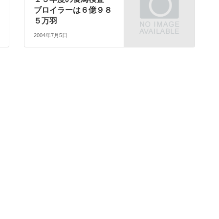
ブロイラーは６億９８
５万羽
2004年7月5日