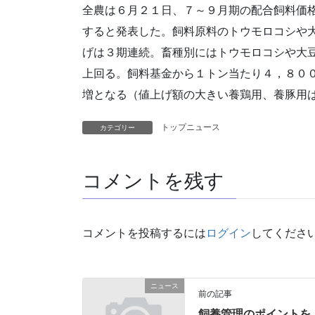
全農は６月２１日、７～９月期の配合飼料価
すると発表した。飼料原料のトウモロコシや
げは３期連続。畜種別にはトウモロコシや大
上回る。飼料基金から１トン当たり４，８０
増となる（値上げ額の大きい養鶏用、養豚用
トップニュース
カテゴリー
コメントを残す
コメントを投稿するには
ログイン
してくださ
ニュース
前の記事
飼養管理のポイントを