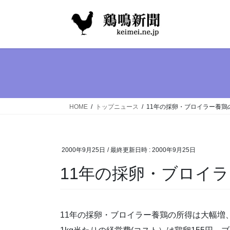
コ
ナ
ン
ビ
テ
ゲ
ン
ー
ツ
シ
へ
ョ
ス
ン
キ
に
ッ
移
HOME
トップニュース
11年の採卵・ブロイラー養鶏
プ
動
2000年9月25日
/ 最終更新日時 :
2000年9月25日
11年の採卵・ブロイ
11年の採卵・ブロイラー養鶏の所得は大幅増、採