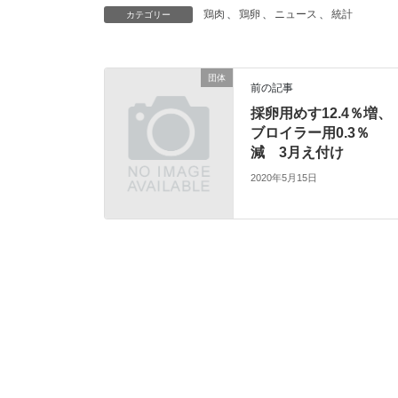
鶏肉
、
鶏卵
、
ニュース
、
統計
カテゴリー
団体
前の記事
採卵用めす12.4％増、
ブロイラー用0.3％
減 3月え付け
2020年5月15日