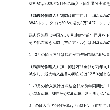
財務省は2020年3月分の輸入・輸出通関実績
《鶏肉関係輸入》
鶏肉は前年同月比18.1％増の
3848トン、タイは30.6％増の1万1427トン、
鶏肉調製品は中国が3か月連続で前年同月を下
その他の家きん肉（主にアヒル）は34.3％増の
1～3月の輸入累計は鶏肉が前年同期比7.5％増
《鶏卵関係輸入》
加工卵は凍結全卵が前年同月比
減少し、最大輸入品目の卵白粉は12.5％減と
1～3月の輸入累計は凍結全卵が前年同期比1.1
が22.9％減、卵白粉が2.9％減、殻付卵が2.7
3月の輸入卵の殻付換算は7883トン（前年同月比