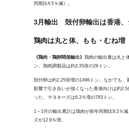
同期比4.5％減）。
3月輸出 殻付卵輸出は香港
鶏肉は丸と体、もも・むね増
《鶏肉・鶏卵関係輸出》
鶏肉の輸出量は丸と体
ン、鶏肉調製品は約2.35倍の26トン。
殻付卵は約2.25倍増の1496トン。なかで
影響で引き合いが強くなった香港向けは約2.5
った。マヨネーズは6.3％増の783トン。
1～3月の輸出累計は鶏肉が前年同期比9.3％減
ズが12.9％増。