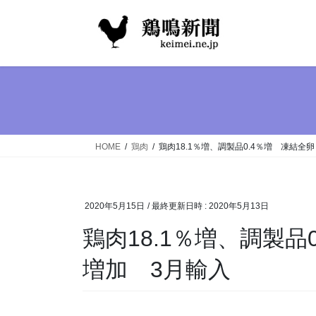
コ
ナ
ン
ビ
テ
ゲ
ン
ー
ツ
シ
へ
ョ
ス
ン
キ
に
ッ
移
HOME
鶏肉
鶏肉18.1％増、調製品0.4％増 凍結全
プ
動
2020年5月15日
/ 最終更新日時 :
2020年5月13日
鶏肉18.1％増、調製品
増加 3月輸入