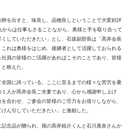
の卵を出すと、味良し、品物良しということで大変好評
れからは仕事もさることながら、奥様と手を取り合って
尽くしていただきたい」とし、石坂副部長は「髙井会長
、これは奥様をはじめ、後継者として活躍しておられる
た社員の皆様のご活躍があればこそのことであり、皆様
」と称えた。
て全国に誇っている。ここに至るまでの様々な苦労を乗
の１人が髙井会長ご夫妻であり、心から感謝申し上げ
力を合わせ、ご参会の皆様のご尽力をお借りしながら、
てけん引していただきたい」と激励した。
に記念品が贈られ、孫の髙井椋介くんと石川真奈さんか