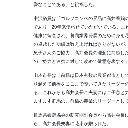
誉なことである」と祝福した。
中沢議員は「ゴルフコンペの景品に髙井養鶏
であり、20年来使わせていただいている。こ
健康に留意され、養鶏業界発展のために身を
の卓越した功績は数え上げればきりがないが
息子さんのご協力、髙井会長の理念に共感し
のご努力と連携に対して改めて敬意を表する
山本市長は「前橋は日本有数の農業都市とし
り越えて前橋をここまで導いてきたリーダー
る。これからも髙井会長ご夫妻にはご子息と
ますます群馬の、前橋の農業のリーダーとし
群馬県養鶏協会の薊克則副会長から髙井会長
ら、髙井会長夫妻に花束が贈られた。