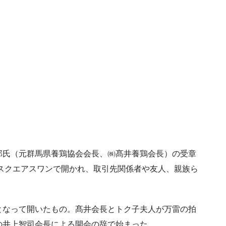
郎氏（元群馬県養鶏協会会長、㈱髙井養鶏会長）の受章
・スクエアスワンで開かれ、取引先関係者や友人、親族ら
となって開いたもの。髙井会長とトク子夫人が万雷の拍
の井上智司会長による開会の辞で始まった。