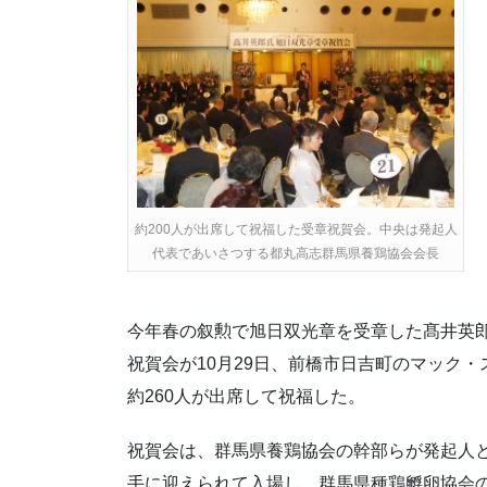
約200人が出席して祝福した受章祝賀会。中央は発起人
代表であいさつする都丸高志群馬県養鶏協会会長
今年春の叙勲で旭日双光章を受章した髙井英
祝賀会が10月29日、前橋市日吉町のマック
約260人が出席して祝福した。
祝賀会は、群馬県養鶏協会の幹部らが発起人
手に迎えられて入場し、群馬県種鶏孵卵協会