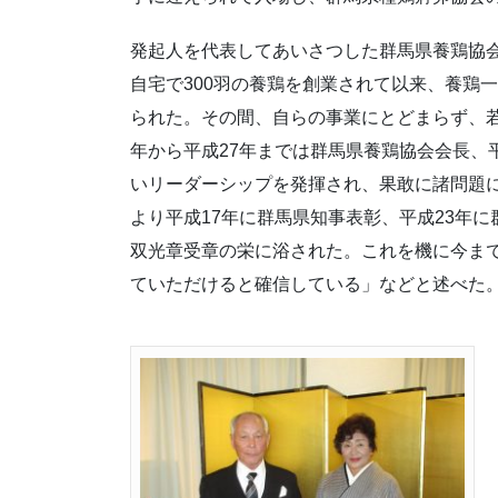
発起人を代表してあいさつした群馬県養鶏協会
自宅で300羽の養鶏を創業されて以来、養鶏
られた。その間、自らの事業にとどまらず、若
年から平成27年までは群馬県養鶏協会会長、
いリーダーシップを発揮され、果敢に諸問題
より平成17年に群馬県知事表彰、平成23年
双光章受章の栄に浴された。これを機に今ま
ていただけると確信している」などと述べた