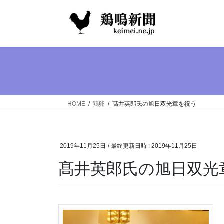
コ
ナ
ン
ビ
テ
ゲ
ン
ー
ツ
シ
へ
ョ
ス
ン
キ
に
ッ
移
HOME
鶏卵
髙井英郎氏の旭日双光章を祝う
プ
動
2019年11月25日
/ 最終更新日時 :
2019年11月25日
髙井英郎氏の旭日双光