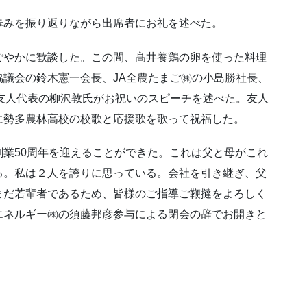
歩みを振り返りながら出席者にお礼を述べた。
ごやかに歓談した。この間、髙井養鶏の卵を使った料理
議会の鈴木憲一会長、JA全農たまご㈱の小島勝社長、
友人代表の柳沢敦氏がお祝いのスピーチを述べた。友人
に勢多農林高校の校歌と応援歌を歌って祝福した。
業50周年を迎えることができた。これは父と母がこれ
る。私は２人を誇りに思っている。会社を引き継ぎ、父
まだ若輩者であるため、皆様のご指導ご鞭撻をよろしく
エネルギー㈱の須藤邦彦参与による閉会の辞でお開きと