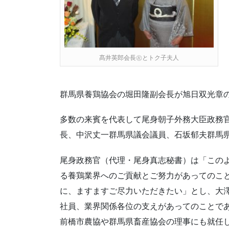
髙井英郎会長㊧とトク子夫人
群馬県養鶏協会の堀田隆副会長が旭日双光章
多数の来賓を代表して尾身朝子外務大臣政務官
長、中沢丈一群馬県議会議員、石坂郁夫群馬
尾身政務官（代理・尾身真志秘書）は「この
る養鶏業界へのご貢献とご努力があってのこ
に、ますますご尽力いただきたい」とし、大
社員、業界関係各位の支えがあってのことで
前橋市農協や群馬県畜産協会の理事にも就任し