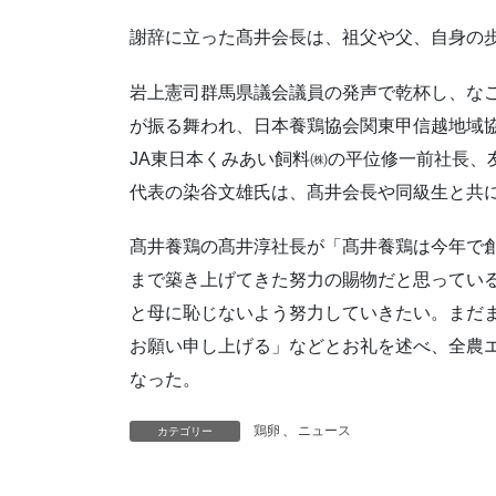
謝辞に立った髙井会長は、祖父や父、自身の
岩上憲司群馬県議会議員の発声で乾杯し、な
が振る舞われ、日本養鶏協会関東甲信越地域協
JA東日本くみあい飼料㈱の平位修一前社長、
代表の染谷文雄氏は、髙井会長や同級生と共
髙井養鶏の髙井淳社長が「髙井養鶏は今年で創
まで築き上げてきた努力の賜物だと思ってい
と母に恥じないよう努力していきたい。まだ
お願い申し上げる」などとお礼を述べ、全農
なった。
鶏卵
、
ニュース
カテゴリー