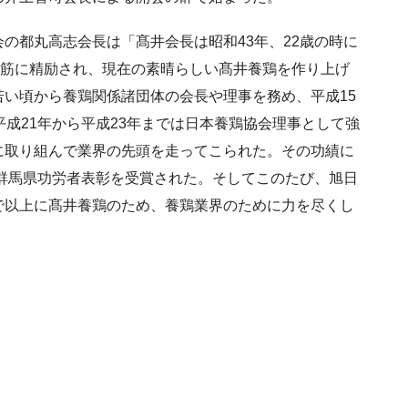
の都丸高志会長は「髙井会長は昭和43年、22歳の時に
一筋に精励され、現在の素晴らしい髙井養鶏を作り上げ
い頃から養鶏関係諸団体の会長や理事を務め、平成15
平成21年から平成23年までは日本養鶏協会理事として強
に取り組んで業界の先頭を走ってこられた。その功績に
に群馬県功労者表彰を受賞された。そしてこのたび、旭日
で以上に髙井養鶏のため、養鶏業界のために力を尽くし
。