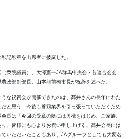
の勲記勲章を出席者に披露した。
（衆院議員）、大澤憲一JA群馬中央会・各連合会会
県農政部副部長、山本龍前橋市長が祝辞を述べた。
ような祝賀会が開催できたのは、髙井さんの長年にわた
とだと思う。今後も養鶏業界を引っ張っていただくため
澤会長は「今回の受章の陰には奥様をはじめ、ご家族、
あり、皆様にも心よりお祝い申し上げる。髙井会長には
ていただいたこともあり、JAグループとしても大変名