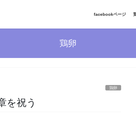
facebookページ
鶏卵
鶏卵
章を祝う