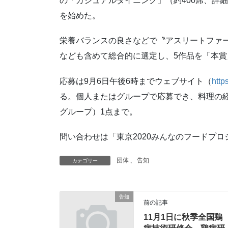
の「カジュアルダイニング」（約400席、詳
を始めた。
栄養バランスの良さなどで〝アスリートファ
なども含めて総合的に選定し、5作品を「本賞
応募は9月6日午後6時までウェブサイト（
http
る。個人またはグループで応募でき、料理の経
グループ）1点まで。
問い合わせは「東京2020みんなのフードプロジェ
団体
、
告知
カテゴリー
告知
前の記事
11月1日に秋季全国鶏