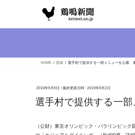
コ
ナ
ン
ビ
テ
ゲ
ン
ー
ツ
シ
へ
ョ
ス
ン
キ
に
ッ
移
HOME
団体
選手村で提供する一部メニューを公募 
プ
動
2019年9月5日
/ 最終更新日時 :
2019年9月2日
選手村で提供する一部
（公財）東京オリンピック・パラリンピック