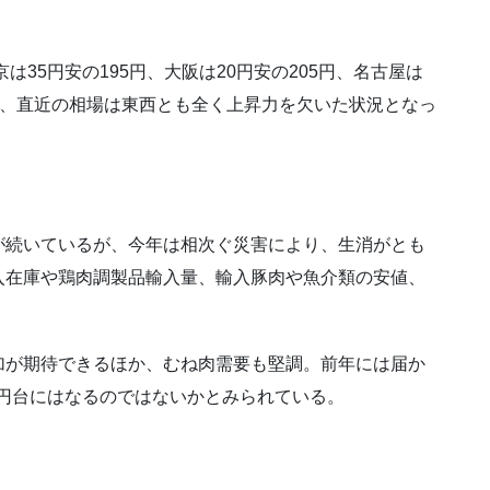
は35円安の195円、大阪は20円安の205円、名古屋は
。ただ、直近の相場は東西とも全く上昇力を欠いた状況となっ
が続いているが、今年は相次ぐ災害により、生消がとも
入在庫や鶏肉調製品輸入量、輸入豚肉や魚介類の安値、
加が期待できるほか、むね肉需要も堅調。前年には届か
0円台にはなるのではないかとみられている。