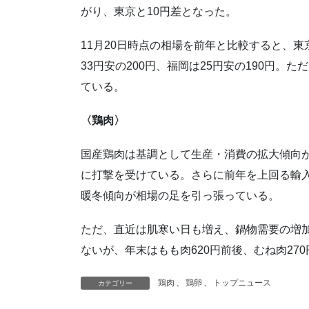
がり、東京と10円差となった。
11月20日時点の相場を前年と比較すると、東京
33円安の200円、福岡は25円安の190円
ている。
〈鶏肉〉
国産鶏肉は基調として生産・消費の拡大傾向
に打撃を受けている。さらに前年を上回る輸
暖冬傾向が相場の足を引っ張っている。
ただ、直近は肌寒い日も増え、鍋物需要の増
ないが、年末はもも肉620円前後、むね肉27
鶏肉
、
鶏卵
、
トップニュース
カテゴリー