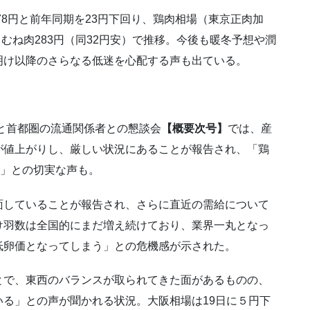
78円と前年同期を23円下回り、鶏肉相場（東京正肉加
、むね肉283円（同32円安）で推移。今後も暖冬予想や潤
明け以降のさらなる低迷を心配する声も出ている。
者と首都圏の流通関係者との懇談会
【概要次号】
では、産
が値上がりし、厳しい状況にあることが報告され、「鶏
い」との切実な声も。
面していることが報告され、さらに直近の需給について
け羽数は全国的にまだ増え続けており、業界一丸となっ
低卵価となってしまう」との危機感が示された。
とで、東西のバランスが取られてきた面があるものの、
る」との声が聞かれる状況。大阪相場は19日に５円下