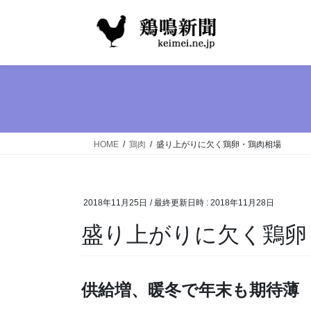
コ
ナ
ン
ビ
テ
ゲ
ン
ー
ツ
シ
へ
ョ
ス
ン
キ
に
ッ
移
HOME
鶏肉
盛り上がりに欠く鶏卵・鶏肉相場
プ
動
2018年11月25日
/ 最終更新日時 :
2018年11月28日
盛り上がりに欠く鶏卵
供給増、暖冬で年末も期待薄