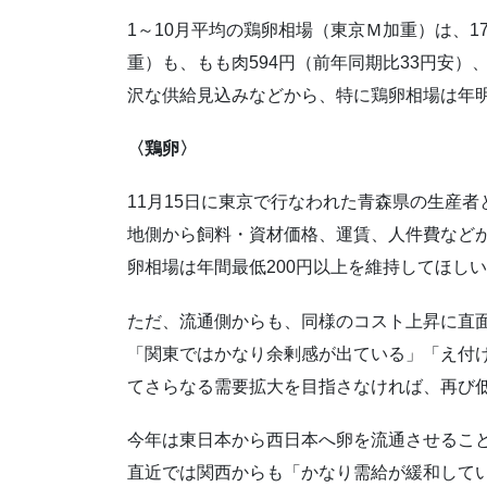
1～10月平均の鶏卵相場（東京Ｍ加重）は、1
重）も、もも肉594円（前年同期比33円安）
沢な供給見込みなどから、特に鶏卵相場は年
〈鶏卵〉
11月15日に東京で行なわれた青森県の生産
地側から飼料・資材価格、運賃、人件費など
卵相場は年間最低200円以上を維持してほし
ただ、流通側からも、同様のコスト上昇に直
「関東ではかなり余剰感が出ている」「え付
てさらなる需要拡大を目指さなければ、再び
今年は東日本から西日本へ卵を流通させるこ
直近では関西からも「かなり需給が緩和してい