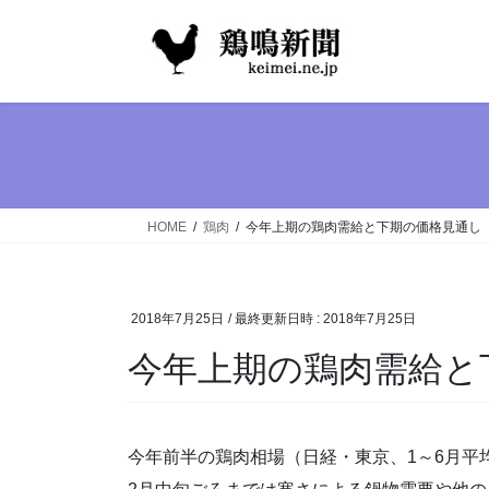
コ
ナ
ン
ビ
テ
ゲ
ン
ー
ツ
シ
へ
ョ
ス
ン
キ
に
ッ
移
HOME
鶏肉
今年上期の鶏肉需給と下期の価格見通し
プ
動
2018年7月25日
/ 最終更新日時 :
2018年7月25日
今年上期の鶏肉需給と
今年前半の鶏肉相場（日経・東京、1～6月平