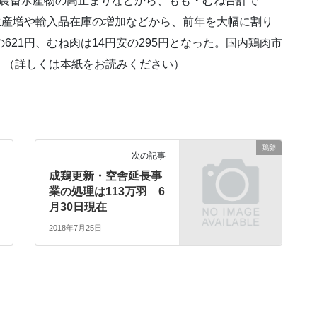
の農畜水産物の高止まりなどから、もも・むね合計で
は生産増や輸入品在庫の増加などから、前年を大幅に割り
621円、むね肉は14円安の295円となった。国内鶏肉市
。（詳しくは本紙をお読みください）
鶏卵
次の記事
成鶏更新・空舎延長事
業の処理は113万羽 6
月30日現在
2018年7月25日