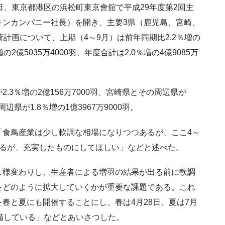
日、東京都港区の浜松町東京會舘で平成29年度第2回主
キンカンパニー社長）を開き、主要3県（鹿児島、宮崎、
計画について、上期（4～9月）は前年同期比2.2％増の
増の2億5035万4000羽、年度合計は2.0％増の4億9085万
3％増の2億156万7000羽、宮崎県とその周辺県が
周辺県が1.8％増の1億3967万9000羽。
「食鳥産業は少し軟調な相場になりつつあるが、ここ4～
あるが、充実したものにしてほしい」などと述べた。
し様変わりし、生産者による増羽の結果が出る前に軟調
をどのように拡大していくかが重要な課題である。これ
春と夏にも開催することにし、春は4月28日、夏は7月
備している」などとあいさつした。