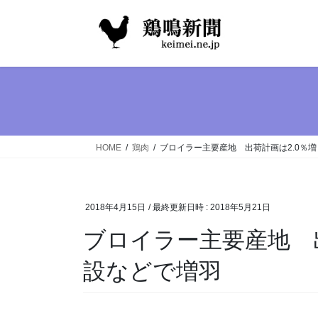
コ
ナ
ン
ビ
テ
ゲ
ン
ー
ツ
シ
へ
ョ
ス
ン
キ
に
ッ
移
HOME
鶏肉
ブロイラー主要産地 出荷計画は2.0％
プ
動
2018年4月15日
/ 最終更新日時 :
2018年5月21日
ブロイラー主要産地 出
設などで増羽