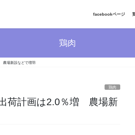
facebookページ
鶏肉
増 農場新設などで増羽
鶏肉
荷計画は2.0％増 農場新