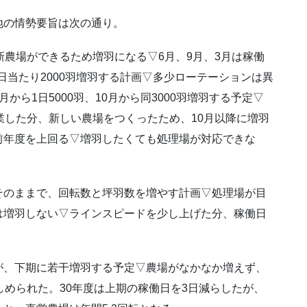
地の情勢要旨は次の通り。
新農場ができるため増羽になる▽6月、9月、3月は稼働
1日当たり2000羽増羽する計画▽多少ローテーションは異
ら1日5000羽、10月から同3000羽増羽する予定▽
業した分、新しい農場をつくったため、10月以降に増羽
前年度を上回る▽増羽したくても処理場が対応できな
そのままで、回転数と坪羽数を増やす計画▽処理場が目
は増羽しない▽ラインスピードを少し上げた分、稼働日
が、下期に若干増羽する予定▽農場がなかなか増えず、
しめられた。30年度は上期の稼働日を3日減らしたが、