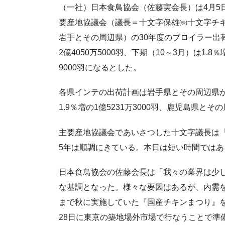
（一社）日本食鳥協会（佐藤実会長）は4月5
要産地協議会（議長＝十文字保雄㈱十文字チ
岩手とその周辺県）の30年度のブロイラー出荷
2億4050万5000羽、下期（10～3月）は1.8％
9000羽になるとした。
各県インテの出荷計画は岩手県とその周辺県が2.
1.9％増の1億5231万3000羽、鹿児島県とその
主要産地協議会であいさつした十文字議長は
5年は順調にきている。本日は短い時間では
日本食鳥協会の佐藤会長は「我々の業界は少
な基調となった。様々な要因はあるが、内需
まで秋に実施していた『国産チキンまつり』を
28日に東京の築地場外市場で行なうことで準