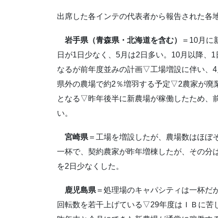
出席した各インテの代表者から報告された各
岩手県（青森県・北海道を含む）
＝10月に
日が1日少なく、5月は2日多い。10月以降、
なるが前年度並みの計画▽工場増設に伴い、4月か
県外の農場で約2％増羽する予定▽2農家が廃
となる▽昨年後半に新農場が稼働したため、
い。
宮崎県
＝工場を増設したが、農場数はほぼ
一杯で、契約農家が昨年増棟したが、その分
を2日少なくした。
鹿児島県
＝処理場のキャパシティは一杯だ
回転数を若干上げている▽29年度はＩＢに苦