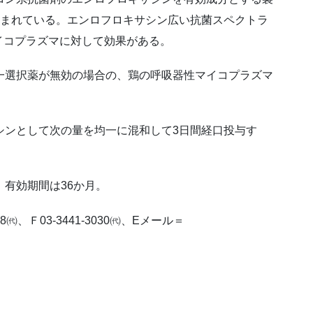
g含まれている。エンロフロキサシン広い抗菌スペクトラ
イコプラズマに対して効果がある。
一選択薬が無効の場合の、鶏の呼吸器性マイコプラズマ
シンとして次の量を均一に混和して3日間経口投与す
、有効期間は36か月。
㈹、Ｆ03-3441-3030㈹、Eメール＝