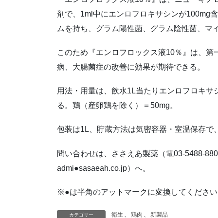
剤で、1ml中にエンロフロキサシンが100m
ムを持ち、グラム陽性菌、グラム陰性菌、マ
このため『エンロフロックス液10％』は、第
病、大腸菌症の改善に効果が期待できる。
用法・用量は、飲水1L当たりエンロフロキサ
る。鶏（産卵鶏を除く）＝50mg。
包装は1L、貯蔵方法は気密容器・室温保存で
問い合わせは、ささえあ製薬（電03-5488-8808
admi●sasaeah.co.jp）へ。
※●は半角のアットマークに変換してください
衛生
、
鶏肉
、
新製品
カテゴリー