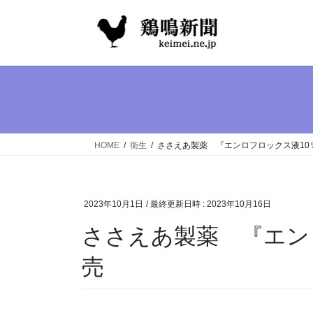
コ
ナ
ン
ビ
テ
ゲ
ン
ー
ツ
シ
へ
ョ
ス
ン
キ
に
ッ
移
HOME
衛生
ささえあ製薬 『エンロフロックス液10
プ
動
2023年10月1日
/ 最終更新日時 :
2023年10月16日
ささえあ製薬 『エン
売