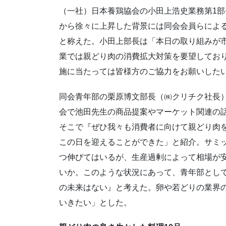
（一社）日本養鶏協会の小田上浩史業務第1
から徐々に上昇した背景には同会会員らによ
と称えた。小田上部長は「本日の取り組みが市
業では親どり肉の消費拡大対策を要望してお
施に当たっては皆様方のご協力をお願いした
同会青年部の栗原博文部長（㈱クリチク社長
会で池田先生の商品提案やマーケット関連の
そこで『ぜひ我々も消費者に向けて親どり肉
この日を迎えることができた」と紹介。サミ
つ伸びてはいるが、生産過剰によって相場が
いか。このような状況にあって、青年部とし
の未来はない』と考えた。卵や若どりの業界
いきたい」とした。