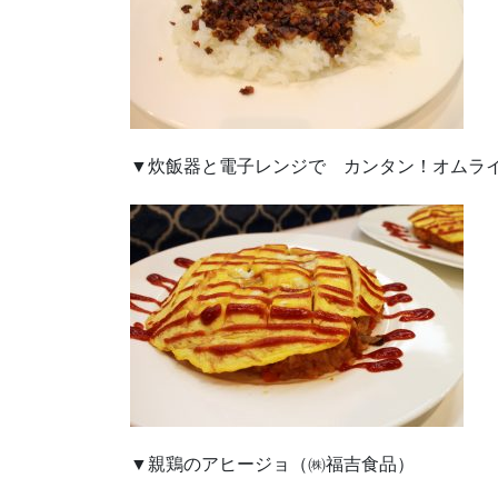
▼炊飯器と電子レンジで カンタン！オムラ
▼親鶏のアヒージョ（㈱福吉食品）