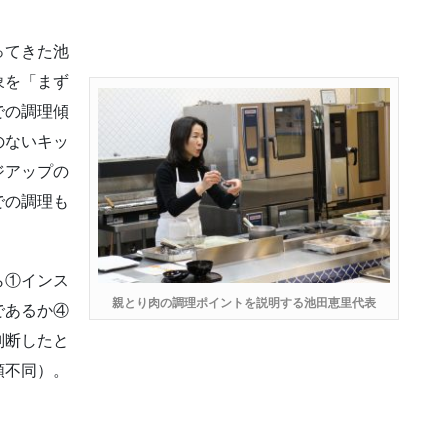
ってきた池
象を「まず
での調理傾
のないキッ
ジアップの
での調理も
ら①インス
親とり肉の調理ポイントを説明する池田恵里代表
であるか④
判断したと
順不同）。
）