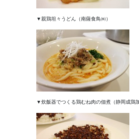
▼親鶏坦々うどん（南薩食鳥㈱）
▼炊飯器でつくる鶏むね肉の佃煮（静岡成鶏