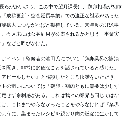
部長らがあいさつ。この中で望月課長は、鶏卵相場が初市
る『成鶏更新・空舎延長事業』での適正な対応があった
場拡大につながればと期待している。来年度のJRA事
り、今月末には公募結果が公表されるかと思う。事業実
い」などと呼びかけた。
）はイベント監修者の池田氏について「鶏卵業界の講演
話を聞き、非常に的確なことを話されていると感じた。
をアピールしたい』と相談したところ快諾をいただき、
ットの狙いについては「鶏卵・鶏肉ともに需要は少しず
安定せず余剰感がある。これは我々の業界も同じではな
ては、これまでやらなかったことをやらなければ『業界
のように、集まったレシピを親どり肉の販促に生かして