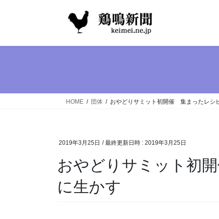
コ
ナ
ン
ビ
テ
ゲ
ン
ー
ツ
シ
へ
ョ
ス
ン
キ
に
ッ
移
HOME
団体
おやどりサミット初開催 集まったレシ
プ
動
2019年3月25日
/ 最終更新日時 :
2019年3月25日
おやどりサミット初開
に生かす