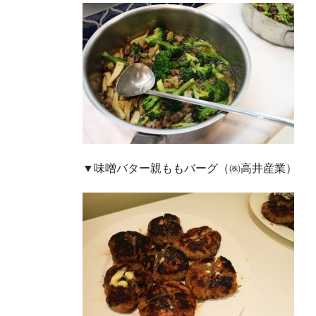
▼味噌バター親ももバーグ（㈱高井産業）