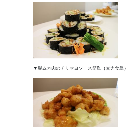
▼親ムネ肉のチリマヨソース簡単（㈲力食鳥