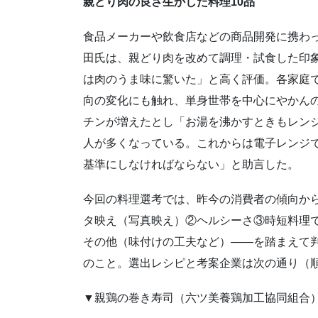
親どり肉の良さ生かした料理10品
食品メーカーや飲食店などの商品開発に携わ
田氏は、親どり肉を改めて調理・試食した印
は肉のうま味に驚いた」と高く評価。各家庭
向の変化にも触れ、単身世帯を中心にやかん
チンが増えたとし「お湯を沸かすときもレン
人が多くなっている。これからは電子レンジ
基準にしなければならない」と助言した。
今回の料理選考では、昨今の消費者の傾向か
タ映え（写真映え）②ヘルシーさ③時短料理
その他（味付けの工夫など）――を踏まえて
のこと。選出レシピと考案企業は次の通り（
▼親鶏の巻き寿司（六ツ美養鶏加工協同組合