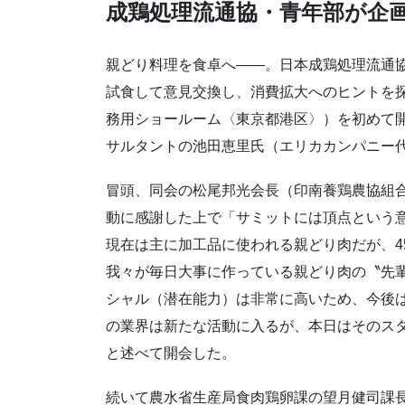
成鶏処理流通協・青年部が企
親どり料理を食卓へ――。日本成鶏処理流通協
試食して意見交換し、消費拡大へのヒントを
務用ショールーム〈東京都港区〉）を初めて開
サルタントの池田恵里氏（エリカカンパニー代
冒頭、同会の松尾邦光会長（印南養鶏農協組
動に感謝した上で「サミットには頂点という
現在は主に加工品に使われる親どり肉だが、4
我々が毎日大事に作っている親どり肉の〝先
シャル（潜在能力）は非常に高いため、今後
の業界は新たな活動に入るが、本日はそのス
と述べて開会した。
続いて農水省生産局食肉鶏卵課の望月健司課