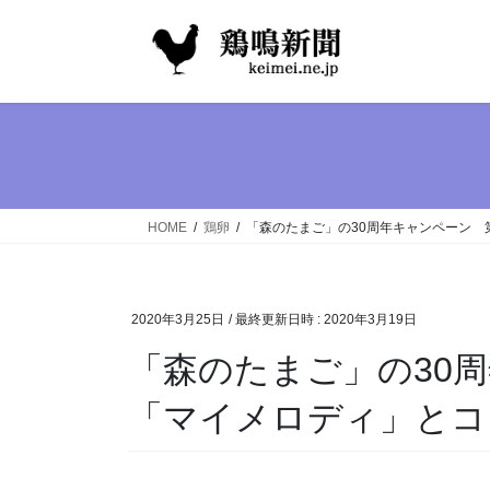
コ
ナ
ン
ビ
テ
ゲ
ン
ー
ツ
シ
へ
ョ
ス
ン
キ
に
ッ
移
HOME
鶏卵
「森のたまご」の30周年キャンペーン 
プ
動
2020年3月25日
/ 最終更新日時 :
2020年3月19日
「森のたまご」の30
「マイメロディ」とコ