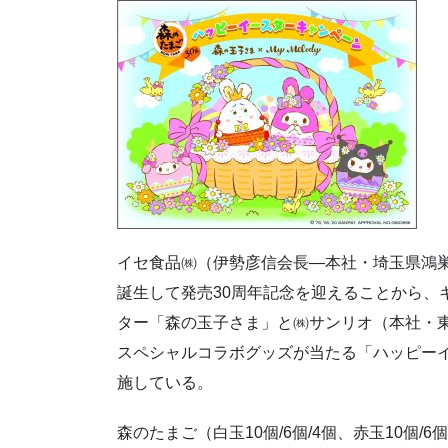
イセ食品㈱（伊勢彦信会長―本社・埼玉県鴻巣
誕生して発売30周年記念を迎えることから、
ター「森の玉子さま」と㈱サンリオ（本社・
スペシャルコラボグッズが当たる「ハッピーイ
施している。
森のたまご（白玉10個/6個/4個、赤玉10個