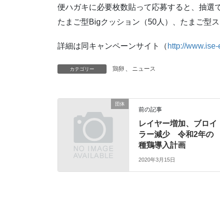
便ハガキに必要枚数貼って応募すると、抽選で
たまご型Bigクッション（50人）、たまご型
詳細は同キャンペーンサイト（
http://www.ise
鶏卵
、
ニュース
カテゴリー
団体
前の記事
レイヤー増加、ブロイ
ラー減少 令和2年の
種鶏導入計画
2020年3月15日