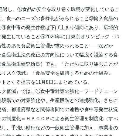
が経過し、①食品の安全を取り巻く環境が変化しているこ
ど、食へのニーズの多様化がみられること③輸入食品の
と④食中毒の発生件数は下げ止まり傾向にあり、広域的
発生していること⑤2020年には東京オリンピック・パ
合性のある食品衛生管理が求められること――などか
た食品衛生法の改正の方向性について幅広く議論する食
品食品衛生研究所長）でも、「ただちに取り組むことが
のリスク低減』『食品安全を維持するための仕組み』
トとする提言を11月8日にまとめている。
スク低減』では、①食中毒対策の強化＝フードチェーン
理段階での対策強化や、生産段階との連携強化。さらに
働省、都道府県など関係者間での連携や食中毒発生状況
Ｐの制度化＝ＨＡＣＣＰによる衛生管理を制度化（すべ
成し、手洗い励行などの一般衛生管理に加え、事業者の