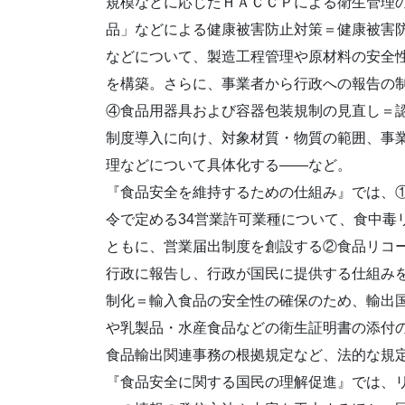
規模などに応じたＨＡＣＣＰによる衛生管理
品」などによる健康被害防止対策＝健康被害
などについて、製造工程管理や原材料の安全
を構築。さらに、事業者から行政への報告の
④食品用器具および容器包装規制の見直し＝
制度導入に向け、対象材質・物質の範囲、事
理などについて具体化する――など。
『食品安全を維持するための仕組み』では、
令で定める34営業許可業種について、食中毒
ともに、営業届出制度を創設する②食品リコ
行政に報告し、行政が国民に提供する仕組み
制化＝輸入食品の安全性の確保のため、輸出
や乳製品・水産食品などの衛生証明書の添付
食品輸出関連事務の根拠規定など、法的な規
『食品安全に関する国民の理解促進』では、