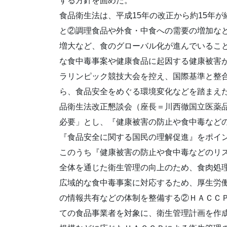
する方針を固めた。
食品衛生法は、平成15年の改正から約15年
と②調理食品や外食・中食への需要の増加な
増大など、食のグローバル化が進んでいるこ
な食中毒事案や健康食品に起因する健康被害が
ラリンピック競技大会を控え、国際基準と整
ら、食品安全をめぐる環境変化などを踏まえ
品衛生法改正懇談会（座長＝川西徹国立医薬
必要」とし、『健康被害の防止や食中毒など
『食品安全に関する国民の理解促進』をポイン
このうち『健康被害の防止や食中毒などのリ
全体を通じた衛生管理の向上のため、食肉処
広域的な食中毒事案に対応するため、厚生労
の情報共有などの体制を整備する②ＨＡＣＣ
ての食品事業者を対象に、衛生管理計画を作