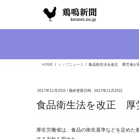
コ
ナ
ン
ビ
テ
ゲ
ン
ー
ツ
シ
へ
ョ
ス
ン
キ
に
ッ
移
HOME
トップニュース
食品衛生法を改正 厚労省が
プ
動
2017年11月25日
/ 最終更新日時 :
2017年11月25日
食品衛生法を改正 厚
厚生労働省は、食品の衛生基準などを定めた食