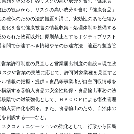
の実施を求める）③リスクの高い成分を含む「健康食
防止の観点から、リスクの高い成分を含む「健康食品」
性の確保のための法的措置を講じ、実効性のある仕組み
制度化を含む健康被害の情報収集・処理体制を整備する
認められた物質以外は原則禁止とするポジティブリスト
業者間で伝達すべき情報やその伝達方法、適正な製造管
①営業許可制度の見直しと営業届出制度の創設＝現在政
リスクや営業の実態に応じて、許可対象業種を見直すと
ール情報の把握・提供＝食品等事業者が自主回収情報を
を構築する③輸入食品の安全性確保・食品輸出事務の法
国段階での対策強化として、ＨＡＣＣＰによる衛生管理
の輸入要件化を図る。また、食品輸出のため、自治体の
定を創設する――など。
リスクコミュニケーションの強化として、行政から国民