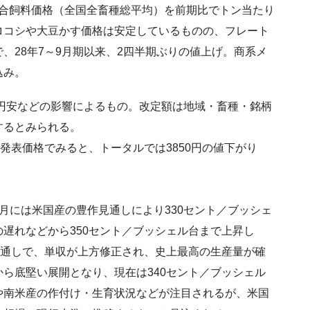
の配合飼料価格（全国全畜種総平均）を前期比でトン当たり
ロコシや大豆かす価格は安定しているものの、フレート
、28年7～9月期以来、2四半期ぶりの値上げ。商系メ
込み。
、円安などの影響によるもの。改定額は地域・畜種・銘柄
するとみられる。
発表価格でみると、トータルでは3850円の値下がり
月には米国産の豊作見通しにより330セント／ブッシェ
遅れなどから350セント／ブッシェル台まで上昇し
見通しで、単収が上方修正され、史上最高の生産量が確
ら底堅い展開となり、現在は340セント／ブッシェル
や南米産の作付け・生育状況などが注目されるが、米国