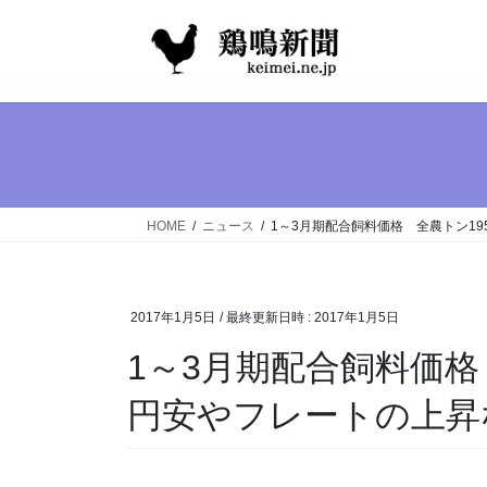
コ
ナ
ン
ビ
テ
ゲ
ン
ー
ツ
シ
へ
ョ
ス
ン
キ
に
ッ
移
HOME
ニュース
1～3月期配合飼料価格 全農トン1
プ
動
2017年1月5日
/ 最終更新日時 :
2017年1月5日
1～3月期配合飼料価格
円安やフレートの上昇