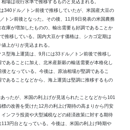
、相場は現行水準で推移するものと見込まれる。
は340ドル／トン前後で推移していたが、米国産大豆の
ル／トン前後となった。その後、11月9日発表の米国農務
末在庫が増加したものの、輸出需要も好調であることか
台で推移している。国内大豆かす価格は、シカゴ定期は
り値上がりが見込まれる。
ス型海上運賃は、9月には33ドル／トン前後で推移し
調であることに加え、北米産新穀の輸送需要が本格化し
前後となっている。今後は、原油相場が堅調であるこ
調であることなどから、海上運賃は堅調に推移するもの
であったが、米国の利上げが見送られたことなどから101
標の改善を受けた12月の利上げ期待の高まりから円安
、インフラ投資や大型減税などの経済政策に対する期待
113円台となっている。今後は、米国の利上げ時期や