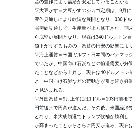
産の豊作により需給が安定していることから
▽大豆かす＝大豆かすのシカゴ定期は、9月に
豊作見通しにより軟調な展開となり、330ド
省需給見通しで、生産量が上方修正され、期
ら底堅い展開となり、現在は340ドル／トン
値下がりするものの、為替の円安の影響によ
▽海上運賃＝米国ガルフ・日本間のパナマック
ていたが、中国向け石炭などの輸送需要が好
たことなどから上昇し、現在は40ドル／トン
と、中国向け石炭などの荷動きが引き続き好
と見込まれる。
▽外国為替＝9月上旬には1ドル＝103円前後
円前後まで円高が進んだ。その後、米国経済指
となり、米大統領選でトランプ候補が勝利し
が高まったことからさらに円安が進み、現在は