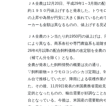
ＪＡ全農は12月20日、平成29年1～3月期
約１９５０円値上げすると発表した。トウモ
の上昇や為替が円安に大きく振れているためで
ーカーも金額は異なるものの、値上げする見
ＪＡ全農のトン当たり約1950円の値上げは
により異なる。商系各社や専門農協系も追随
26年4月以降の配合飼料価格の改定額を全農の
（補てん分を除く）となる。
全農が発表した飼料情勢の概要は次の通り。
▽飼料穀物＝トウモロコシのシカゴ定期は、9
ル台で推移していたが、降雨による収穫作業の
た。その後、11月9日発表の米国農務省需給
定的となったものの、輸出需要が好調なことか
台となっている。今後は、米国産の需要動向