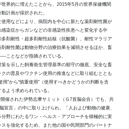
世界的に増えたことから、2015年5月の世界保健機関
行動計画が採択された。
な使用などにより、病院内を中心に新たな薬剤耐性菌が
の感染症からガンなどの非感染性疾患へと変化する中
③多剤耐性・超多剤耐性結核（抗酸菌）、耐性マラリア
薬剤耐性菌は動物分野の治療効果を減弱させるほか、畜
――ことなどが指摘されている。
対策を示した飼養衛生管理基準の順守の徹底、安全な畜
ックの普及やワクチン使用の推進などに取り組むととも
使用”から“慎重使用”（使用すべきかどうかの判断を含
するよう求められている。
県で開催された伊勢志摩サミット（Ｇ7首脳会合）でも、共
首脳宣言」の中に取り上げられ、「人および動物の健康、
多分野にわたるワン・ヘルス・アプローチを積極的に実
ンスを強化するため、また他の国や民間部門のパートナ