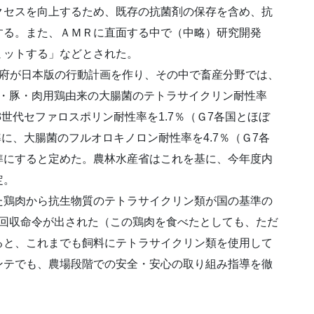
クセスを向上するため、既存の抗菌剤の保存を含め、抗
する。また、ＡＭＲに直面する中で（中略）研究開発
ミットする」などとされた。
閣府が日本版の行動計画を作り、その中で畜産分野では、
、牛・豚・肉用鶏由来の大腸菌のテトラサイクリン耐性率
3世代セファロスポリン耐性率を1.7％（Ｇ7各国とほぼ
準に、大腸菌のフルオロキノロン耐性率を4.7％（Ｇ7各
準にすると定めた。農林水産省はこれを基に、今年度内
定。
た鶏肉から抗生物質のテトラサイクリン類が国の基準の
て、回収命令が出された（この鶏肉を食べたとしても、ただ
ると、これまでも飼料にテトラサイクリン類を使用して
ンテでも、農場段階での安全・安心の取り組み指導を徹