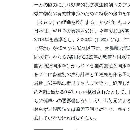
ーとの協力により効果的な抗微生物剤へのア
微生物剤の有効性維持のために特段の努力を
（Ｒ＆Ｄ）の促進を検討することなどにもコ
日本は、ＷＨＯの要請を受け、今年5月に内
2014年を基準とし、2020年（目標）には
（平均）を45％から33％以下に、大腸菌の第
同水準）からＧ7各国の2020年の数値と同水
国とほぼ同水準）からＧ７各国の数値と同水
をメドに畜種別の実行計画と工程表を作る予
最近、岩手県の定期立ち入り検査で、処理し
約2倍に当たる0.41ｐｐｍ検出されたとし
ちに健康への悪影響はない）が、出荷元によ
おらず、現段階では原因不明とのこと。各イ
底していかなければならない。