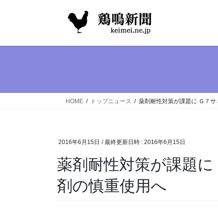
コ
ナ
ン
ビ
テ
ゲ
ン
ー
ツ
シ
へ
ョ
ス
ン
キ
に
ッ
移
HOME
トップニュース
薬剤耐性対策が課題に Ｇ７サ
プ
動
2016年6月15日
/ 最終更新日時 :
2016年6月15日
薬剤耐性対策が課題に
剤の慎重使用へ