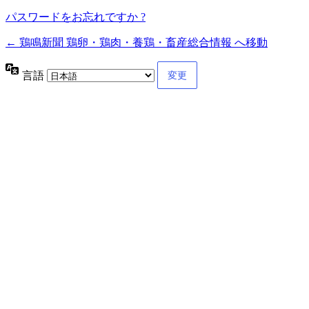
パスワードをお忘れですか ?
← 鶏鳴新聞 鶏卵・鶏肉・養鶏・畜産総合情報 へ移動
言語