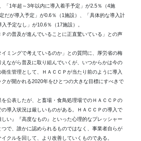
、「1年超～3年以内に導入着手予定」が2.5％（4施
定だが導入予定」が0.6％（1施設）、「具体的な導入計
導入予定なし」が10.6％（17施設）。
ＣＰの普及が進んでいることに正直驚いている」との声
タイミングで考えているのか」との質問に、厚労省の梅
考えながら普及に取り組んでいくが、いつからかは今の
の衛生管理として、ＨＡＣＣＰが当たり前のように導入
クが開かれる2020年をひとつの大きな目標にすべきで
果を公表したが、と畜場・食鳥処理場でのＨＡＣＣＰの
での導入状況は厳しいものがある。ＨＡＣＣＰの導入で
難しい』『高度なもの』といった心理的なプレッシャー
とつで、誰かに認められるものではなく、事業者自らが
サイクルを回して、より改善していくものである。