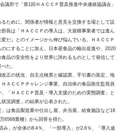
用会議所で「第1回ＨＡＣＣＰ普及推進中央連絡協議会」
めるために、関係者が情報と意見を交換する場として設
全部長は「ＨＡＣＣＰの導入は、大規模事業者では進ん
大変だ』とのイメージから伸び悩んでいる。ＨＡＣＣＰ
のにすることに加え、日本産食品の輸出促進や、2020
の食品の安全性をより世界に誇れるものとして発信して
述べた。
例改正の状況、自主点検票と確認票、手引書の策定、地
、ＨＡＣＣＰチャレンジ事業、自治体の食品衛生監視員
か、「ＨＡＣＣＰ普及・導入支援のための実態調査」と
入状況調査」の結果が公表された。
」は食品製造業や仕出し屋、弁当屋、給食施設など18
7万6568業種）から回答を得た。
済み」が全体の8.4％、「一部導入」が2.6％、「導入途