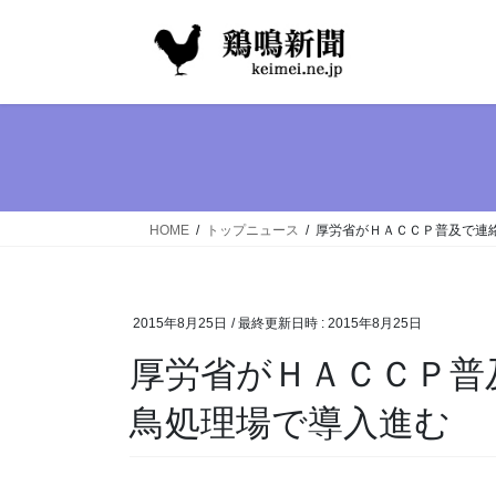
コ
ナ
ン
ビ
テ
ゲ
ン
ー
ツ
シ
へ
ョ
ス
ン
キ
に
ッ
移
HOME
トップニュース
厚労省がＨＡＣＣＰ普及で連
プ
動
2015年8月25日
/ 最終更新日時 :
2015年8月25日
厚労省がＨＡＣＣＰ普
鳥処理場で導入進む