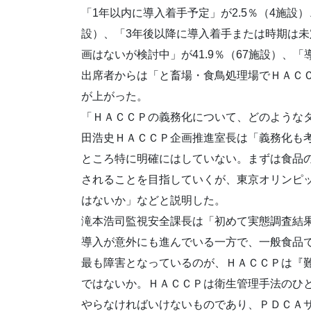
「1年以内に導入着手予定」が2.5％（4施設）
設）、「3年後以降に導入着手または時期は未
画はないが検討中」が41.9％（67施設）、「
出席者からは「と畜場・食鳥処理場でＨＡＣ
が上がった。
「ＨＡＣＣＰの義務化について、どのような
田浩史ＨＡＣＣＰ企画推進室長は「義務化も
ところ特に明確にはしていない。まずは食品
されることを目指していくが、東京オリンピッ
はないか」などと説明した。
滝本浩司監視安全課長は「初めて実態調査結
導入が意外にも進んでいる一方で、一般食品
最も障害となっているのが、ＨＡＣＣＰは『
ではないか。ＨＡＣＣＰは衛生管理手法のひ
やらなければいけないものであり、ＰＤＣＡ