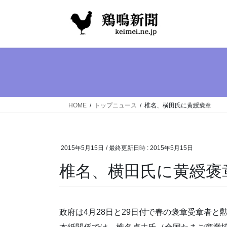
コ
ナ
ン
ビ
テ
ゲ
ン
ー
ツ
シ
へ
ョ
ス
ン
キ
に
ッ
移
HOME
トップニュース
椎名、横田氏に黄綬褒章
プ
動
2015年5月15日
/ 最終更新日時 :
2015年5月15日
椎名、横田氏に黄綬褒
政府は4月28日と29日付で春の褒章受章者と