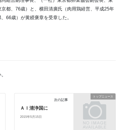
協同組合副理事長、（一社）東京都卵業協会副会長、東
京都、76歳）と、横田清廣氏（肉用鶏経営、平成25年
、66歳）が黄綬褒章を受章した。
い。
トップニュース
次の記事
ＡＩ清浄国に
2015年5月15日