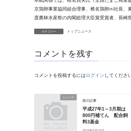
本紙関係では、椎名貞夫氏（全国たまご商業
京鶏卵事業協同組合理事、椎名鶏卵㈲社長、東
度農林水産祭の内閣総理大臣賞受賞者、長崎県
トップニュース
カテゴリー
コメントを残す
コメントを投稿するには
ログイン
してくださ
ニュース
前の記事
平成27年1～3月期は
800円補てん 配合飼
料3基金
2015年5月15日