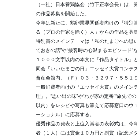
（一社）日本養鶏協会（竹下正幸会長）は、
の作品募集を開始した。
今年は新たに、鶏卵業界関係者向けの『特別
る（プロの作家を除く）人」からの作品を募
特別賞のメインテーマは「私のたまごへの思い
ておきの話”や“接客時の心温まるエピソード”
１０００文字以内の本文に「作品タイトル」
同会「いいたまごの日」エッセイ大賞コンテスト
畜産会館内、（Ｆ）０３・３２９７・５５１９、Ｅメ
一般消費者向けの『エッセイ大賞』のメイン
理」。“思い出の味”や“わが家の定番”“旅先
以内）をレシピや写真も添えて応募窓口のウ
ーショナル）に応募する。
優秀作品の発表と上位入賞者の表彰式は、今
者（１人）には賞金１０万円と副賞（記念メ