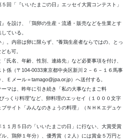
第５回「『いいたまごの日』エッセイ大賞コンテスト」
賞』を設け、「鶏卵の生産・流通・販売などを生業とす
集している。
」。内容は卵に限らず、“養鶏生産者ならではの、とっ
なども可。
と「氏名、年齢、性別、連絡先」など必要事項を付け、
係（〒104-0033東京都中央区新川２－６－１６馬事
ール＝tamago@jpa.or.jp）へ送付する。
テーマは、昨年に引き続き「私の大事なたまご料
でのびっくり料理”など、卵料理のエッセイ（１０００文字
ェブサイト「みんなのきょうの料理」（ＮＨＫエデュケ
年１１月５日の「いいたまごの日」に行ない、大賞受賞
ダル、鶏卵１年分）、優秀賞（２人）には賞金５万円と