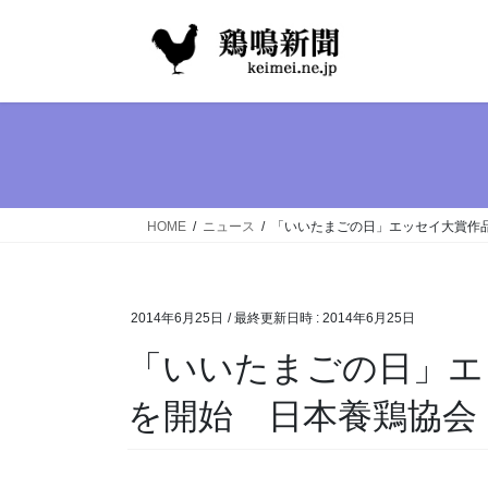
コ
ナ
ン
ビ
テ
ゲ
ン
ー
ツ
シ
へ
ョ
ス
ン
キ
に
ッ
移
HOME
ニュース
「いいたまごの日」エッセイ大賞作
プ
動
2014年6月25日
/ 最終更新日時 :
2014年6月25日
「いいたまごの日」エ
を開始 日本養鶏協会