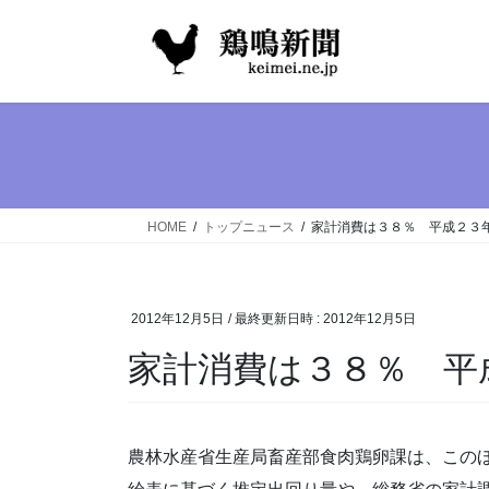
コ
ナ
ン
ビ
テ
ゲ
ン
ー
ツ
シ
へ
ョ
ス
ン
キ
に
ッ
移
HOME
トップニュース
家計消費は３８％ 平成２３
プ
動
2012年12月5日
/ 最終更新日時 :
2012年12月5日
家計消費は３８％ 平
農林水産省生産局畜産部食肉鶏卵課は、この