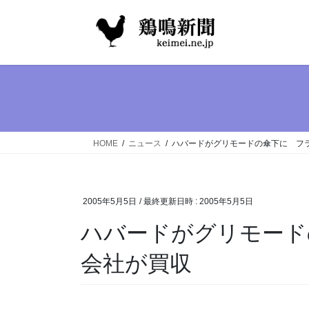
コ
ナ
ン
ビ
テ
ゲ
ン
ー
ツ
シ
へ
ョ
ス
ン
キ
に
ッ
移
HOME
ニュース
ハバードがグリモードの傘下に フ
プ
動
2005年5月5日
/ 最終更新日時 :
2005年5月5日
ハバードがグリモード
会社が買収