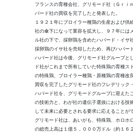
フランスの育種会社、グリモード社（Ｇｒｉ
バード社の買収を完了したと発表した。
１９２１年にブロイラー種鶏の生産および供
社の傘下になって業容を拡大し、９７年には
ル社の下で、採卵鶏を含めたハバード・イサ
採卵鶏のイサ社を売却したため、再びハバー
ハバード社は今後、グリモード社グループと
ド社がこれまで所有していた特殊鶏の育種ス
の特殊鶏、ブロイラー種鶏・原種鶏の育種改
買収を完了したグリモード社のフレデリック
ハバード社を、グリモードグループに迎えた
の技術力と、わが社の遺伝子選抜における技
して未来に必要とされる要求に応えることが
グリモード社は、あいがも、特殊鶏、ホロホ
の総売上高は１億５，０００万ドル（約１６