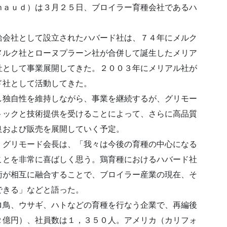
ｍａｕｄ）は３月２５日、ブロイラー育種会社であるハ
給会社として設立されたハバード社は、７４年にメルク
メルク社とローヌプラーン社が合併して誕生したメリア
社として事業展開してきた。２００３年にメリアル社が
ド社として活動してきた。
し独自性を維持しながら、事業を継続するが、グリモー
トックと技術提供を受けることによって、さらに高品質
良および販売を展開していく予定。
・グリモード会長は、「我々は今後の育種の中心になる
ことを非常に喜ばしく思う。鶏育種におけるハバード社
術が相互に融合することで、ブロイラー産業の現在、そ
できる」などと語った。
ロ鳥、ウサギ、ハトなどの育種を行なう企業で、再編後
２億円）、社員数は１，３５０人。アメリカ（カリフォ