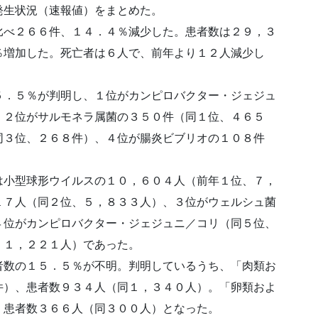
発生状況（速報値）をまとめた。
比べ２６６件、１４．４％減少した。患者数は２９，３
％増加した。死亡者は６人で、前年より１２人減少し
５．５％が判明し、１位がカンピロバクター・ジェジュ
、２位がサルモネラ属菌の３５０件（同１位、４６５
同３位、２６８件）、４位が腸炎ビブリオの１０８件
は小型球形ウイルスの１０，６０４人（前年１位、７，
１７人（同２位、５，８３３人）、３位がウェルシュ菌
４位がカンピロバクター・ジェジュニ／コリ（同５位、
、１，２２１人）であった。
者数の１５．５％が不明。判明しているうち、「肉類お
件）、患者数９３４人（同１，３４０人）。「卵類およ
、患者数３６６人（同３００人）となった。