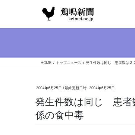
コ
ナ
ン
ビ
テ
ゲ
ン
ー
ツ
シ
へ
ョ
ス
ン
キ
に
ッ
移
HOME
トップニュース
発生件数は同じ 患者数は２
プ
動
2004年6月25日
/ 最終更新日時 :
2004年6月25日
発生件数は同じ 患者
係の食中毒