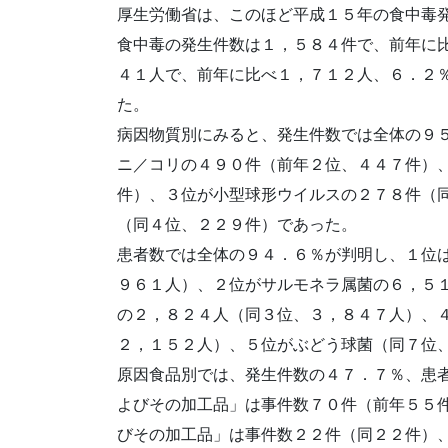
厚生労働省は、このほど平成１５年の食中毒
食中毒の発生件数は１，５８４件で、前年に
４１人で、前年に比べ１，７１２人、６．２
た。
病因物質別にみると、発生件数では全体の９
ニ／コリの４９０件（前年２位、４４７件）
件）、３位が小型球形ウイルスの２７８件（
（同４位、２２９件）であった。
患者数では全体の９４．６％が判明し、１位
９６１人）、２位がサルモネラ属菌の６，５
の２，８２４人（同３位、３，８４７人）、
２，１５２人）、５位がぶどう球菌（同７位
原因食品別では、発生件数の４７．７％、患
よびその加工品」は事件数７０件（前年５５
びその加工品」は事件数２２件（同２２件）