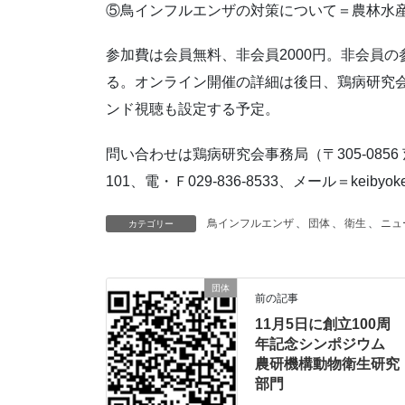
⑤鳥インフルエンザの対策について＝農林水
参加費は会員無料、非会員2000円。非会員
る。オンライン開催の詳細は後日、鶏病研究
ンド視聴も設定する予定。
問い合わせは鶏病研究会事務局（〒305-0856
101、電・Ｆ029-836-8533、メール＝keibyoken
鳥インフルエンザ
、
団体
、
衛生
、
ニュ
カテゴリー
団体
前の記事
11月5日に創立100周
年記念シンポジウム
農研機構動物衛生研究
部門