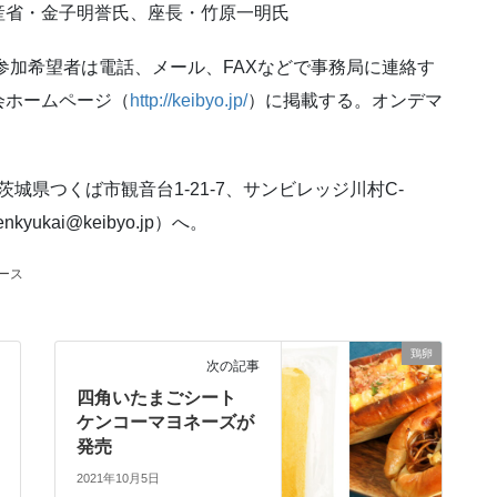
産省・金子明誉氏、座長・竹原一明氏
の参加希望者は電話、メール、FAXなどで事務局に連絡す
会ホームページ（
http://keibyo.jp/
）に掲載する。オンデマ
 茨城県つくば市観音台1-21-7、サンビレッジ川村C-
kyukai@keibyo.jp）へ。
ース
鶏卵
次の記事
四角いたまごシート
ケンコーマヨネーズが
発売
2021年10月5日