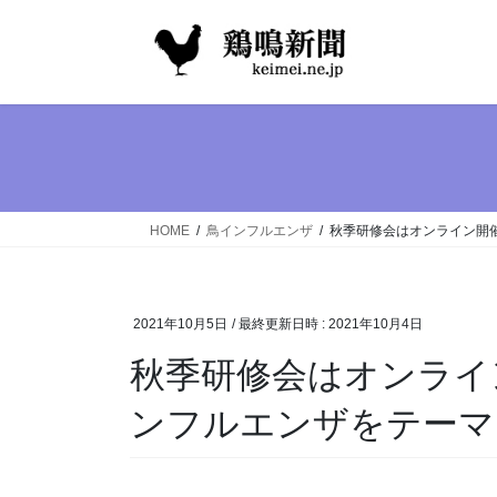
コ
ナ
ン
ビ
テ
ゲ
ン
ー
ツ
シ
へ
ョ
ス
ン
キ
に
ッ
移
HOME
鳥インフルエンザ
秋季研修会はオンライン開
プ
動
2021年10月5日
/ 最終更新日時 :
2021年10月4日
秋季研修会はオンライ
ンフルエンザをテーマ