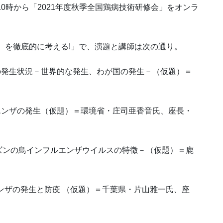
10時から「2021年度秋季全国鶏病技術研修会」をオンラ
I）を徹底的に考える!」で、演題と講師は次の通り。
ンザの発生状況－世界的な発生、わが国の発生－（仮題）＝
フルエンザの発生（仮題）＝環境省・庄司亜香音氏、座長・
ズンの鳥インフルエンザウイルスの特徴－（仮題）＝鹿
エンザの発生と防疫 （仮題）＝千葉県・片山雅一氏、座